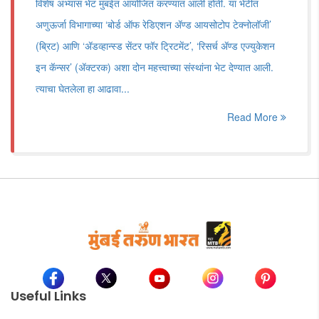
विशेष अभ्यास भेट मुंबईत आयोजित करण्यात आली होती. या भेटीत
अणुऊर्जा विभागाच्या ‌‘बोर्ड ऑफ रेडिएशन ॲण्ड आयसोटोप टेक्नोलॉजी‌’
(ब्रिट) आणि ‌‘ॲडव्हान्स्ड सेंटर फॉर ट्रिटमेंट‌’, ‌‘रिसर्च ॲण्ड एज्युकेशन
इन कॅन्सर‌’ (ॲक्टरक) अशा दोन महत्त्वाच्या संस्थांना भेट देण्यात आली.
त्याचा घेतलेला हा आढावा...
Read More
Useful Links