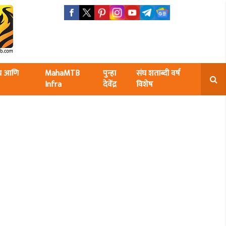
ंघ आणि
MahaMTB
पुन्हा
संघ शताब्दी वर्ष
Infra
देवेंद्र
विशेष