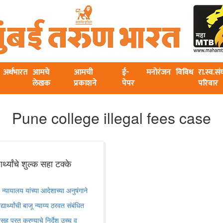
अर्थभारत
आमचे
आमची
ई-
मनोरंजन
विविध
रा.स्व.स
लेखक
प्रकाशने
पेपर
परिवार
Pune college illegal fees case
्यांचे शुल्क सहा टक्के
ायालय यांच्या आदेशाच्या अनुषंगाने
र्थ्यांची बाजू न्याय्य ठरवत संबंधित
जासह परत करण्याचे निर्देश उच्च व