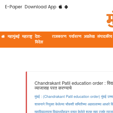
E-Paper
Download App
महामुंबई
महाराष्ट्र
देश-
राजकारण
पर्यावरण
अग्रलेख
संपादकीय
विदेश
Chandrakant Patil education order : विद्यार्थ
व्याजासह परत करण्याचे
मुंबई : (Chandrakant Patil education order) मुंबई उच्च न्य
शासनाने नियुक्त केलेल्या चौकशी समितीच्या अहवालाच्या आधारे विद्या
महाविद्यालयास विद्यार्थ्यांकडून वसूल केलेले शुल्क सहा टक्के व्या