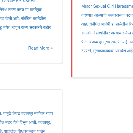
 बस स्थानकात घडलेल्या
Minor Sexual Girl Harassment प
निषेध व्यक्त करत या घटनेमुळे
करण्यात आल्याची धक्कादायक घटना घ
टीका केली आहे. संबंधित घटनेतील
आहे. संबंधित आरोपी हा शाळेतील शि
ू नयेत म्हणून राज्य सरकारने कठोर
याआधी विद्यार्थींनींवर अत्याचार केल
पीटी शिक्षक हा मुख्य आरोपी आहे. इ
Read More
ट्रस्टी, मुख्यध्यापकांचा समावेश आहे
 यामुळे केवळ बदलापूर नाहीतर राज्य
 येथील मळद येथे दिसून आली. बदलापूर,
आहे. शाळेतील शिक्षकाकडून शालेय