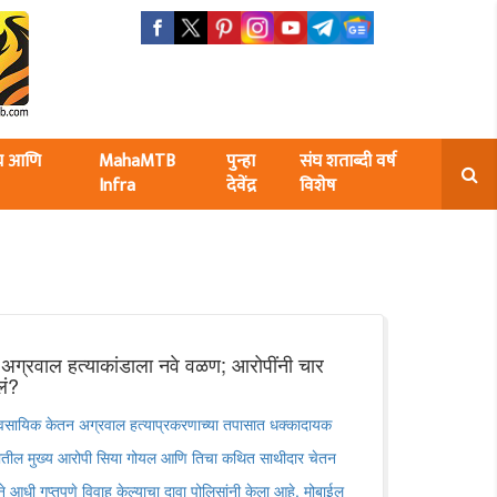
ंघ आणि
MahaMTB
पुन्हा
संघ शताब्दी वर्ष
Infra
देवेंद्र
विशेष
 अग्रवाल हत्याकांडाला नवे वळण; आरोपींनी चार
ेलं?
ायिक केतन अग्रवाल हत्याप्रकरणाच्या तपासात धक्कादायक
ातील मुख्य आरोपी सिया गोयल आणि तिचा कथित साथीदार चेतन
महिने आधी गुप्तपणे विवाह केल्याचा दावा पोलिसांनी केला आहे. मोबाईल