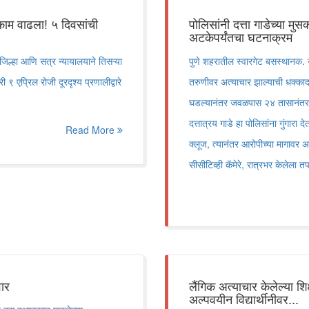
म वाढला! ५ दिवसांची
पोलिसांनी दत्ता गाडेच्या म
अटकेपर्यंतचा घटनाक्रम
्हा आणि सत्र न्यायालयाने तिसऱ्या
पुणे शहरातील स्वारगेट बसस्थानक. 
 ९ एप्रिल रोजी दूरदृश्य प्रणालीद्वारे
तरुणीवर अत्याचार झाल्याची धक्का
घडल्यानंतर जवळपास २४ तासानंतर
दत्तात्रय गाडे हा पोलिसांना गुंगार
Read More
क्लूज, त्यानंतर आरोपीच्या मागाव
सीसीटिव्ही कॅमेरे, रात्रभर केलेला त
वार
लैंगिक अत्याचार केलेल्या शि
अल्पवयीन विद्यार्थीनीवर...