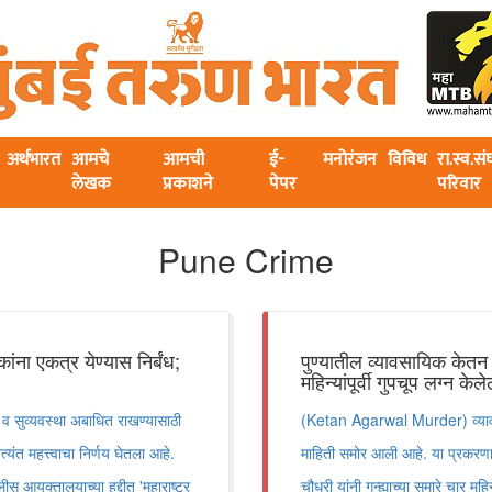
अर्थभारत
आमचे
आमची
ई-
मनोरंजन
विविध
रा.स्व.स
लेखक
प्रकाशने
पेपर
परिवार
Pune Crime
ंना एकत्र येण्यास निर्बंध;
पुण्यातील व्यावसायिक केतन
महिन्यांपूर्वी गुपचूप लग्न केल
सुव्यवस्था अबाधित राखण्यासाठी
(Ketan Agarwal Murder) व्यावस
ंत महत्त्वाचा निर्णय घेतला आहे.
माहिती समोर आली आहे. या प्रकरण
 आयुक्तालयाच्या हद्दीत 'महाराष्ट्र
चौधरी यांनी गुन्ह्याच्या सुमारे चार 