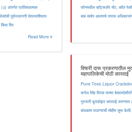
) अंतर्गत प्रतिबंधात्मक
फोनमधील व्हॉट्सॲप चॅट, कॉल रेकॉर्
ांची पूर्वपरवानगी घेतल्याशिवाय
बाब समोर आल्याचे तपास अधिकाऱ्य
 किंवा मिर
Read More
विषारी दारू प्रकरणातील मु
महापालिकेची मोठी कारवाई
Pune Toxic Liquor Crackdown प
कर्नल सिंह विरक याच्या बेकायदेशीर
गुरुवारी बुलडोझर कारवाई करण्यात
बांधकाम पाडण्याची मोहीम सुरू 