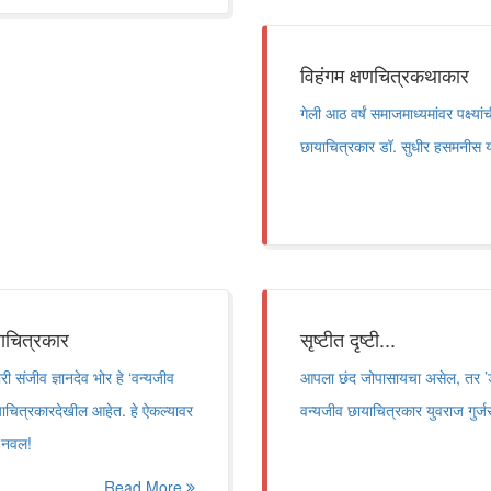
विहंगम क्षणचित्रकथाकार
गेली आठ वर्षं समाजमाध्यमांवर पक्ष्या
छायाचित्रकार डॉ. सुधीर हसमनीस यां
याचित्रकार
सृष्टीत दृष्टी...
 संजीव ज्ञानदेव भोर हे ‘वन्यजीव
आपला छंद जोपासायचा असेल, तर ’डर
ायाचित्रकारदेखील आहेत. हे ऐकल्यावर
वन्यजीव छायाचित्रकार युवराज गुर्जर 
च नवल!
Read More