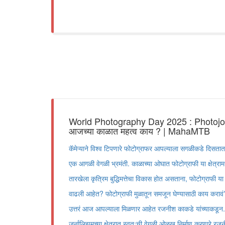
World Photography Day 2025 : Photojourna
आजच्या काळात महत्व काय ? | MahaMTB
कॅमेऱ्याने विश्व टिपणारे फोटोग्राफर आपल्याला सगळीकडे दिसतात, प
एक आगळी वेगळी भ्रमंती. काळाच्या ओघात फोटोग्राफी या क्षेत्र
तारखेला कृत्रिम बुद्धिमत्तेचा विकास होत असताना, फोटोग्राफी या क
वाढली आहेत? फोटोग्राफी मुळातून समजून घेण्यासाठी काय करावं
उत्तरं आज आपल्याला मिळणार आहेत रजनीश काकडे यांच्याकडू
जर्नालिझमच्या क्षेत्रात स्वतःची वेगळी ओळख निर्माण करणारे रजन