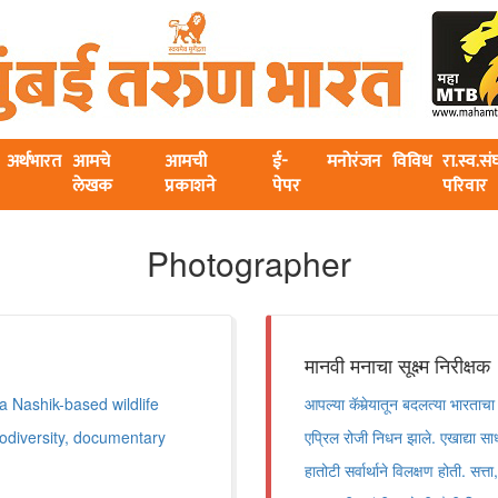
अर्थभारत
आमचे
आमची
ई-
मनोरंजन
विविध
रा.स्व.स
लेखक
प्रकाशने
पेपर
परिवार
Photographer
मानवी मनाचा सूक्ष्म निरीक्षक
a Nashik-based wildlife
आपल्या कॅमेर्‍यातून बदलत्या भारता
odiversity, documentary
एप्रिल रोजी निधन झाले. एखाद्या साध्
हातोटी सर्वार्थाने विलक्षण होती. सत