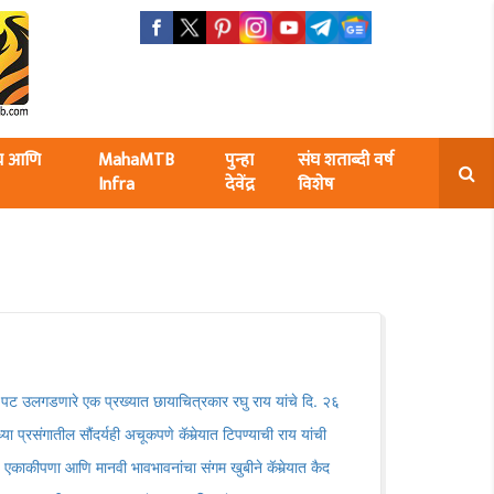
ंघ आणि
MahaMTB
पुन्हा
संघ शताब्दी वर्ष
Infra
देवेंद्र
विशेष
चा पट उलगडणारे एक प्रख्यात छायाचित्रकार रघु राय यांचे दि. २६
या प्रसंगातील सौंदर्यही अचूकपणे कॅमेर्‍यात टिपण्याची राय यांची
्ता, एकाकीपणा आणि मानवी भावभावनांचा संगम खुबीने कॅमेर्‍यात कैद