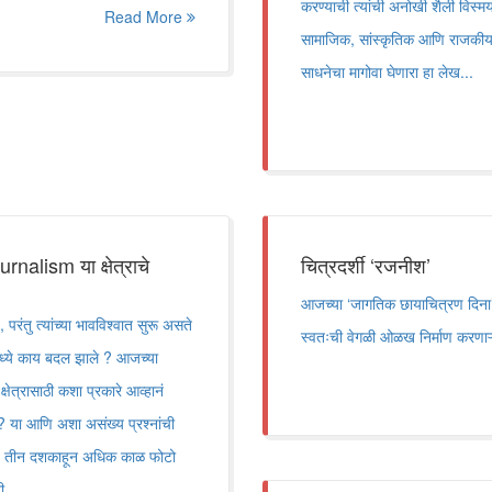
करण्याची त्यांची अनोखी शैली विस्मय
Read More
सामाजिक, सांस्कृतिक आणि राजकीय प्र
साधनेचा मागोवा घेणारा हा लेख...
lism या क्षेत्राचे
चित्रदर्शी ‘रजनीश’
आजच्या ‘जागतिक छायाचित्रण दिना’न
रंतु त्यांच्या भावविश्वात सुरू असते
स्वतःची वेगळी ओळख निर्माण करणाऱ
ामध्ये काय बदल झाले ? आजच्या
्षेत्रासाठी कशा प्रकारे आव्हानं
? या आणि अशा असंख्य प्रश्नांची
न. तीन दशकाहून अधिक काळ फोटो
ी