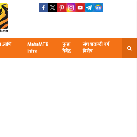
ंघ आणि
MahaMTB
पुन्हा
संघ शताब्दी वर्ष
Infra
देवेंद्र
विशेष