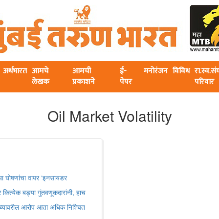
अर्थभारत
आमचे
आमची
ई-
मनोरंजन
विविध
रा.स्व.स
लेखक
प्रकाशने
पेपर
परिवार
Oil Market Volatility
धाच्या घोषणांचा वापर ‌‘इनसायडर
 कित्येक बड्या गुंतवणूकदारांनी, हाच
यांच्यावरील आरोप आता अधिक निश्चित