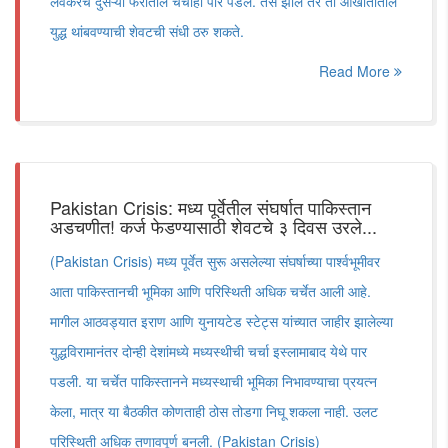
लवकरच दुसऱ्या फेरीतील चर्चाही पार पडेल. तसे झाले तर ती आखातातील
युद्ध थांबवण्याची शेवटची संधी ठरु शकते.
Read More
Pakistan Crisis: मध्य पूर्वेतील संघर्षात पाकिस्तान
अडचणीत! कर्ज फेडण्यासाठी शेवटचे ३ दिवस उरले...
(Pakistan Crisis) मध्य पूर्वेत सुरू असलेल्या संघर्षाच्या पार्श्वभूमीवर
आता पाकिस्तानची भूमिका आणि परिस्थिती अधिक चर्चेत आली आहे.
मागील आठवड्यात इराण आणि युनायटेड स्टेट्स यांच्यात जाहीर झालेल्या
युद्धविरामानंतर दोन्ही देशांमध्ये मध्यस्थीची चर्चा इस्लामाबाद येथे पार
पडली. या चर्चेत पाकिस्तानने मध्यस्थाची भूमिका निभावण्याचा प्रयत्न
केला, मात्र या बैठकीत कोणताही ठोस तोडगा निघू शकला नाही. उलट
परिस्थिती अधिक तणावपूर्ण बनली. (Pakistan Crisis)