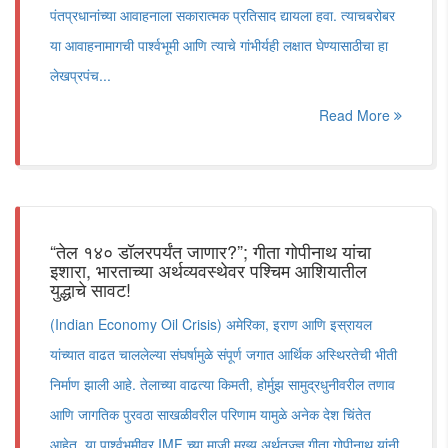
पंतप्रधानांच्या आवाहनाला सकारात्मक प्रतिसाद द्यायला हवा. त्याचबरोबर
या आवाहनामागची पार्श्वभूमी आणि त्याचे गांभीर्यही लक्षात घेण्यासाठीचा हा
लेखप्रपंच...
Read More
“तेल १४० डॉलरपर्यंत जाणार?”; गीता गोपीनाथ यांचा
इशारा, भारताच्या अर्थव्यवस्थेवर पश्चिम आशियातील
युद्धाचे सावट!
(Indian Economy Oil Crisis) अमेरिका, इराण आणि इस्रायल
यांच्यात वाढत चाललेल्या संघर्षामुळे संपूर्ण जगात आर्थिक अस्थिरतेची भीती
निर्माण झाली आहे. तेलाच्या वाढत्या किमती, होर्मुझ सामुद्रधुनीवरील तणाव
आणि जागतिक पुरवठा साखळीवरील परिणाम यामुळे अनेक देश चिंतेत
आहेत. या पार्श्वभूमीवर IMF च्या माजी मुख्य अर्थतज्ज्ञ गीता गोपीनाथ यांनी