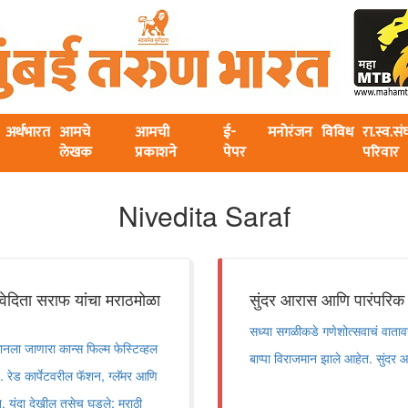
अर्थभारत
आमचे
आमची
ई-
मनोरंजन
विविध
रा.स्व.स
लेखक
प्रकाशने
पेपर
परिवार
Nivedita Saraf
वेदिता सराफ यांचा मराठमोळा
सुंदर आरास आणि पारंपरिक लु
सध्या सगळीकडे गणेशोत्सवाचं वातावर
ला जाणारा कान्स फिल्म फेस्टिव्हल
बाप्पा विराजमान झाले आहेत. सुंदर 
. रेड कार्पेटवरील फॅशन, ग्लॅमर आणि
त. यंदा देखील तसेच घडले; मराठी