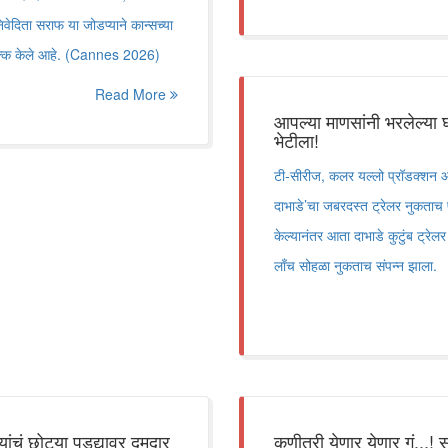
वेदिता सराफ या जोडप्याने कान्सच्या
ा थक्क केले आहे. (Cannes 2026)
Read More
आपल्या माणसांनी भरलेल्या घरा
भेटीला!
टी-सीरीज, कलर यल्लो प्रॉडक्शन आण
दाभाडे’चा जबरदस्त ट्रेलर नुकताच
केल्यानंतर आता दाभाडे कुटुंब ट्रेलर 
लाँच सोहळा नुकताच संपन्न झाला.
ंचं छोट्या पडद्यावर दमदार
कुणीतरी येणार येणार गं...! स