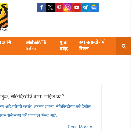
ंघ आणि
MahaMTB
पुन्हा
संघ शताब्दी वर्ष
Infra
देवेंद्र
विशेष
क, सेलिब्रिटींचे बाप्पा पाहिले का?
ण आहे.घरोघरी बाप्पांचं आगमन झालंय. सेलिब्रिटींच्या घरी देखील
आरास सेलेब्सच्या घरी पाहायला मिळत आहे.
Read More