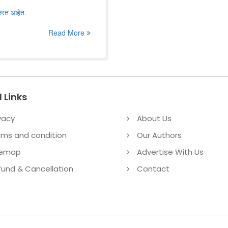
 करत आहेत.
Read More
 Links
vacy
About Us
rms and condition
Our Authors
temap
Advertise With Us
fund & Cancellation
Contact