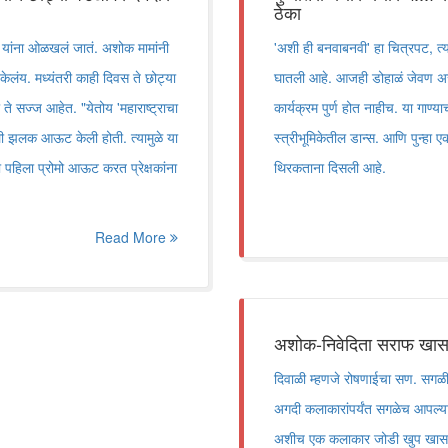
ठेका
फ यांना ओळखलं जातं. अशोक मामांनी
'अशी ही बनवाबनवी' हा चित्रपट, त्यात
लंय. मध्यंतरी काही दिवस ते छोट्या
घातली आहे. आजही डोहाळं जेवण असेल
ते सज्ज आहेत. "येतोय 'महाराष्ट्राचा
कार्यक्रम पुर्ण होत नाहीच. या गाण
ली झलक आऊट केली होती. त्यामुळे या
स्त्रीभूमिकेतील डान्स. आणि पुन्हा एक
ेचा पहिला प्रोमो आऊट करत प्रेक्षकांना
थिरकताना दिसली आहे.
Read More
अशोक-निवेदिता सराफ खास 
दिवाळी म्हणजे रोषणाईचा सण. सगळीक
अगदी कलाकारांपर्यंत सगळेच आपल्या
अशीच एक कलाकार जोडी खुप खास प