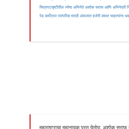
चित्रपटसृष्टीतील ज्येष्ठ अभिनेते अशोक सराफ आणि अभिनेत्री नि
रेड कार्पेटवर पारंपरिक मराठी अंदाजात हजेरी लावत चाहत्यांन
महाराष्ट्राचा महानायक परत येतोय; अशोक सराफ या