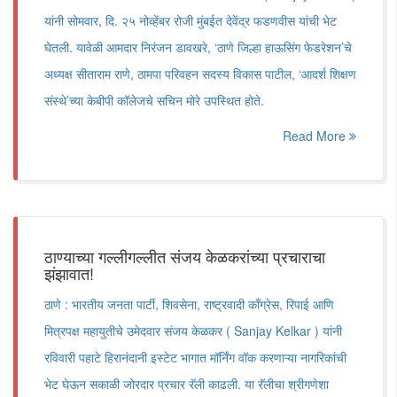
यांनी सोमवार, दि. २५ नोव्हेंबर रोजी मुंबईत देवेंद्र फडणवीस यांची भेट
घेतली. यावेळी आमदार निरंजन डावखरे, ‘ठाणे जिल्हा हाऊसिंग फेडरेशन’चे
अध्यक्ष सीताराम राणे, ठामपा परिवहन सदस्य विकास पाटील, ‘आदर्श शिक्षण
संस्थे’च्या केबीपी कॉलेजचे सचिन मोरे उपस्थित होते.
Read More
ठाण्याच्या गल्लीगल्लीत संजय केळकरांच्या प्रचाराचा
झंझावात!
ठाणे : भारतीय जनता पार्टी, शिवसेना, राष्ट्रवादी काँग्रेस, रिपाई आणि
मित्रपक्ष महायुतीचे उमेदवार संजय केळकर ( Sanjay Kelkar ) यांनी
रविवारी पहाटे हिरानंदानी इस्टेट भागात मॉर्निंग वॉक करणाऱ्या नागरिकांची
भेट घेऊन सकाळी जोरदार प्रचार रॅली काढली. या रॅलीचा श्रीगणेशा