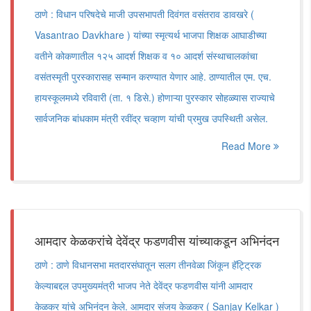
ठाणे : विधान परिषदेचे माजी उपसभापती दिवंगत वसंतराव डावखरे (
Vasantrao Davkhare ) यांच्या स्मृत्यर्थ भाजपा शिक्षक आघाडीच्या
वतीने कोकणातील १२५ आदर्श शिक्षक व १० आदर्श संस्थाचालकांचा
वसंतस्मृती पुरस्कारासह सन्मान करण्यात येणार आहे. ठाण्यातील एम. एच.
हायस्कूलमध्ये रविवारी (ता. १ डिसे.) होणाऱ्या पुरस्कार सोहळ्यास राज्याचे
सार्वजनिक बांधकाम मंत्री रवींद्र चव्हाण यांची प्रमुख उपस्थिती असेल.
Read More
आमदार केळकरांचे देवेंद्र फडणवीस यांच्याकडून अभिनंदन
ठाणे : ठाणे विधानसभा मतदारसंघातून सलग तीनवेळा जिंकून हॅट्ट्रिक
केल्याबद्दल उपमुख्यमंत्री भाजप नेते देवेंद्र फडणवीस यांनी आमदार
केळकर यांचे अभिनंदन केले. आमदार संजय केळकर ( Sanjay Kelkar )