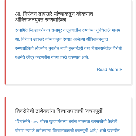
आ. निरंजन डावखरे यांच्याकडून कोकणात
ऑक्सिजनयुक्त रुग्णवाहिका
रत्नागिरी जिल्ह्याबरोबरच राजापूर तालुक्यातील रुग्णांच्या सुविधेसाठी भाजप
आ. निरंजन डावखरे यांच्याकडून देण्यात आलेल्या ऑक्सिजनयुक्त
रुग्णवाहिकेचे लोकार्पण नुकतेच माजी मुख्यमंत्री तथा विधानसभेतील विरोधी
पक्षनेते देवेंद्र फडणवीस यांच्या हस्ते करण्यात आले.
Read More
शिवसेनेची ठाणेकरांना विश्वासघाताची ‘वचनपूर्ती’
“शिवसेनेने ५०० चौरस फुटांपर्यंतच्या घरांना मालमत्ता करमाफीची केलेली
घोषणा म्हणजे ठाणेकरांना ‘विश्वासघाताची वचनपूर्ती’ आहे,” अशी खरमरीत