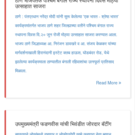
ठाणे भाजपतर्फे पश्चिम बंगाल राज्य स्थापना दिवस मोठ्या
उत्साहात साजरा
ठाणे : पंतप्रधान नरेंद्र मोदी यांनी सुरू केलेल्या 'एक भारत - श्रेष्ठ भारत'
कार्यक्रमांतर्गत भाजप ठाणे शहर जिल्ह्याच्या वतीने पश्चिम बंगाल राज्य
स्थापना दिवस दि.२० जुन रोजी मोठ्या उत्साहात साजरा करण्यात आला.
भाजप ठाणे जिल्हाध्यक्ष आ. निरंजन डावखरे व आ. संजय केळकर यांच्या
मार्गदर्शनाखाली हिरानंदानी इस्टेट क्लब हाऊस, घोडबंदर रोड, येथे
झालेल्या कार्यक्रमाला ठाण्यातील बंगाली रहिवाशांचा उत्स्फूर्त प्रतिसाद
मिळाला.
Read More
उपमुख्यमंत्री फडणवीस यांची भिवंडीत जोरदार बॅटींग
सातत्याने लोकांमध्ये राहणार व लोकोपयोगी कामे करणारा नेता म्हणून