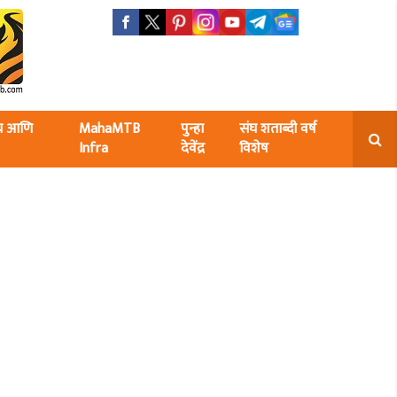
ंघ आणि
MahaMTB
पुन्हा
संघ शताब्दी वर्ष
Infra
देवेंद्र
विशेष