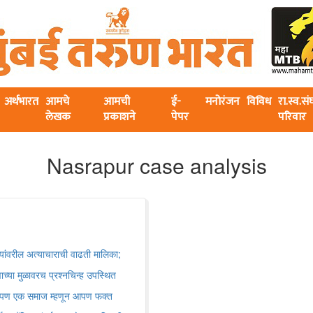
अर्थभारत
आमचे
आमची
ई-
मनोरंजन
विविध
रा.स्व.स
लेखक
प्रकाशने
पेपर
परिवार
Nasrapur case analysis
्यांवरील अत्याचाराची वाढती मालिका;
च्या मुळावरच प्रश्नचिन्ह उपस्थित
ेतो, पण एक समाज म्हणून आपण फक्त