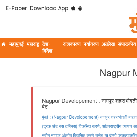
E-Paper
Download App
महामुंबई
महाराष्ट्र
देश-
राजकारण
पर्यावरण
अग्रलेख
संपादकीय
विदेश
Nagpur M
Nagpur Developement : नागपूर शहराभोवती ब
बेट
मुंबई : (Nagpur Developement) नागपूर शहराभोवती बाह्यवळ
(ट्रक अँड बस टर्मिनस) विकसित करणे, आंतरराष्ट्रीय व्यापार 
नवीन नागपूर अंतर्गत विकसित करणे तसेच या दोन्ही प्रकल्पाकर