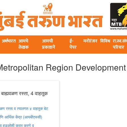
अर्थभारत
आमचे
आमची
ई-
मनोरंजन
विविध
रा.स्व.स
लेखक
प्रकाशने
पेपर
परिवार
etropolitan Region Development 
ाह्यवळण रस्ता, 4 वाहतूक
ण रस्ता व त्यालगत ४ वाहतूक बेट
आणि आर्थिक केंद्र (आयबीएफसी)
िता हुडकोशी करार करणे व