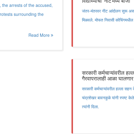
विद्यार्थ्यांची 'नीट'मध्ये बाजी
 the arrests of the accused,
जंतर-मंतरवर नीट आंदोलन सुरू असता
rotests surrounding the
मिळवले. मोफत निवासी कोचिंगमधील ४७ वि
Read More
सरकारी कर्मचाऱ्यांवरील हल्
गैरवापरालाही आळा घालणार
सरकारी कर्मचाऱ्यांवरील हल्ला सहन
चंद्रशेखर बावनकुळे यांनी स्पष्ट के
त्यांनी दिला.