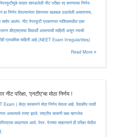
ुटीमुळे वादात सापडलेली नीट परीक्षा रद्द करण्याचा निर्णय
ंस्थेनं हा निर्णय घेतल्यानंतर देशभरात खळबळ उडालेली असतानाच,
शन समोर आलंय. नीट पेपरफुटी प्रकरणात नाशिकमधील एका
ुण बीएएमएसचा विद्यार्थी असल्याची माहिती असून त्याची
ाचीही प्राथमिक माहिती आहे.(NEET Exam Irregularities)
Read More
ार नीट परिक्षा, 'एनटीए'चा मोठा निर्णय !
ET Exam ) केंद्र सरकारने मोठा निर्णय घेतला आहे. वैद्यकीय पदवी
होणार असल्याचे स्पष्ट झाले. राष्ट्रीय चाचणी कक्ष म्हणजेच
िपत्रक काढण्यात आले. पेपर- पेनच्या साहाय्याने ही परिक्षा घेतील
े.