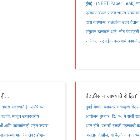
मुंबई : (NEET Paper Leak) भाजपा 
प्रकरणावरून संजय राऊत यांच्यावर ज
दावा करणाऱ्या राऊतांना उत्तर देताना
संतुलन ढासळले आहे. नीट पेपरफुटी 
सर्जिकल स्ट्राईक करण्याचे काम 
ही...
बैठकीस न जाण्याचे रो‘हित’
पास यंत्रणांनीही आरोपींच्या
मुंबई येथील यशवंतराव चव्हाण सेंटरमध्य
 पडावी, म्हणून उच्चस्तरीय
आयोजन बुधवार, दि. २० मे रोजी खास
ार्थी आणि पालकांनाही सहन करावा
आले होते. पक्षाची इतकी महत्त्वाची
 पालकांच्या मानसिकतेवर होणार्‍या
असतानादेखील, या बैठकीस न जाण्यात