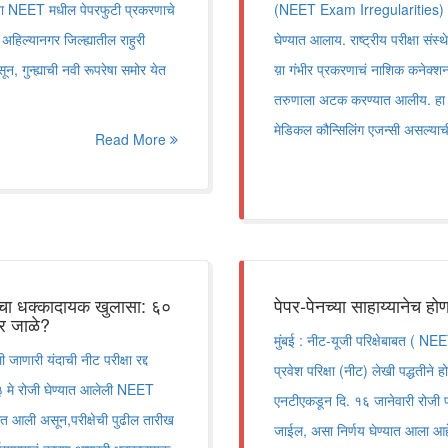
या NEET मधील पेपरफुटी प्रकरणाचे
(NEET Exam Irregularities) पेपरफ
हिल्यानगर जिल्ह्यातील राहुरी
घेण्यात आलाय. राष्ट्रीय परीक्षा स
गुन्ह्याची नवी रूपरेषा समोर येत
य़ा गंभीर प्रकरणाचं नाशिक कनेक्
तरुणाला अटक करण्यात आलीय. हा तर
मेडिकल कौन्सिलिंग एजन्सी असल्य
Read More
 धक्कादायक खुलासा: ६०
पेपर-पेनच्या साहाय्यानेच होण
शभर जाळे?
मुंबई : नीट-यूजी परिक्षेबाबत ( NE
ी जाणारी यंदाची नीट परीक्षा रद्द
प्रवेश परिक्षा (नीट) लेखी पद्धतीने 
३ मे रोजी घेण्यात आलेली NEET
एनटीएकडून दि. १६ जानेवारी रोजी पर
ात आली असून,परीक्षेची पुढील तारीख
जाईल, असा निर्णय घेण्यात आला आह