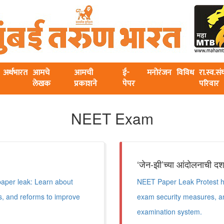
अर्थभारत
आमचे
आमची
ई-
मनोरंजन
विविध
रा.स्व.स
लेखक
प्रकाशने
पेपर
परिवार
NEET Exam
‘जेन-झी’च्या आंदोलनाची दश
aper leak: Learn about
NEET Paper Leak Protest hi
s, and reforms to improve
exam security measures, and
examination system.