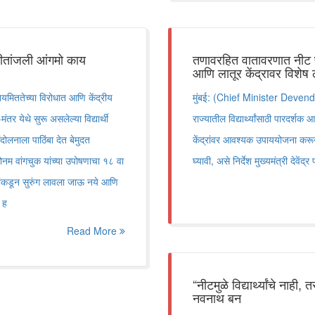
 गीतांजली आंगमो काय
तणावरहित वातावरणात नीट परीक
आणि लातूर केंद्रावर विशेष लक
ततेच्या विरोधात आणि केंद्रीय
मुंबई: (Chief Minister Devendra F
-मंतर येथे सुरू असलेल्या विद्यार्थी
राज्यातील विद्यार्थ्यांसाठी पारदर्श
लनाला पाठिंबा देत बेमुदत
केंद्रांवर आवश्यक उपाययोजना करून
ोनम वांगचुक यांच्या उपोषणाचा १८ वा
घ्यावी, असे निर्देश मुख्यमंत्री देवेंद
कांकडून सुरुंग लावला जाऊ नये आणि
 ह
Read More
“नीटमुळे विद्यार्थ्यांचे ना
नवनाथ बन