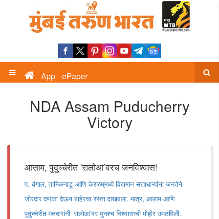
App
ePaper
NDA Assam Puducherry
Victory
आसाम, पुदुच्चेरीत ‌‘रालोआ‌’वरच जनविश्वास!
प. बंगाल, तामिळनाडू आणि केरळम्‌‍मध्ये विद्यमान सत्ताधाऱ्यांना जनतेने
जोरदार दणका देऊन बाहेरचा रस्ता दाखवला. मात्र, आसाम आणि
पुदुच्चेरीत मतदारांनी ‌‘रालोआ‌’वर पुनश्च विश्वासाची मोहोर उमटविली.