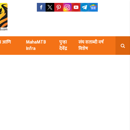
ंघ आणि
MahaMTB
पुन्हा
संघ शताब्दी वर्ष
Infra
देवेंद्र
विशेष