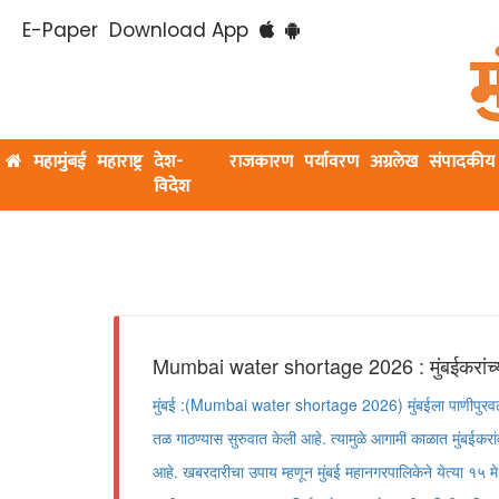
E-Paper
Download App
महामुंबई
महाराष्ट्र
देश-
राजकारण
पर्यावरण
अग्रलेख
संपादकीय
विदेश
Mumbai water shortage 2026 : मुंबईकरांच्या
मुंबई :(Mumbai water shortage 2026) मुंबईला पाणीपुरवठा 
तळ गाठण्यास सुरुवात केली आहे. त्यामुळे आगामी काळात मुंबईक
आहे. खबरदारीचा उपाय म्हणून मुंबई महानगरपालिकेने येत्या १५ मे 