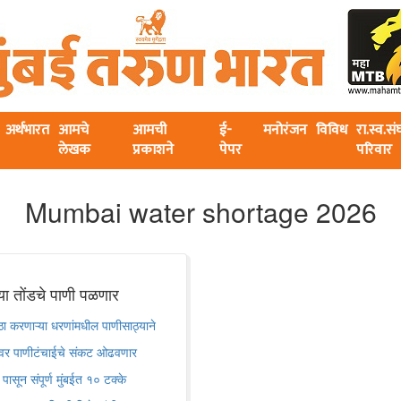
अर्थभारत
आमचे
आमची
ई-
मनोरंजन
विविध
रा.स्व.स
लेखक
प्रकाशने
पेपर
परिवार
Mumbai water shortage 2026
 तोंडचे पाणी पळणार
करणाऱ्या धरणांमधील पाणीसाठ्याने
रांवर पाणीटंचाईचे संकट ओढवणार
पासून संपूर्ण मुंबईत १० टक्के