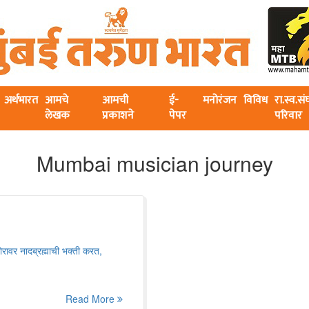
अर्थभारत
आमचे
आमची
ई-
मनोरंजन
विविध
रा.स्व.स
लेखक
प्रकाशने
पेपर
परिवार
Mumbai musician journey
रावर नादब्रह्माची भक्ती करत,
Read More