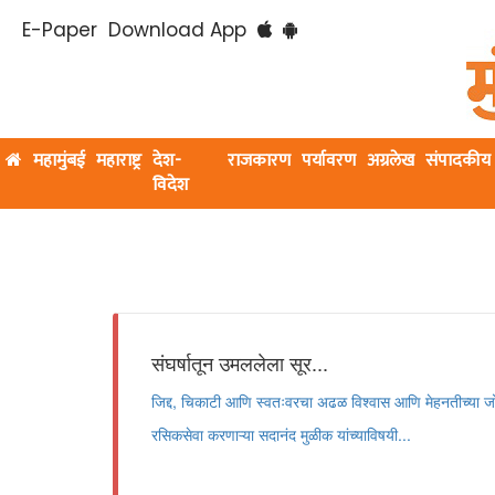
E-Paper
Download App
महामुंबई
महाराष्ट्र
देश-
राजकारण
पर्यावरण
अग्रलेख
संपादकीय
विदेश
संघर्षातून उमललेला सूर...
जिद्द, चिकाटी आणि स्वतःवरचा अढळ विश्वास आणि मेहनतीच्या जो
रसिकसेवा करणाऱ्या सदानंद मुळीक यांच्याविषयी...