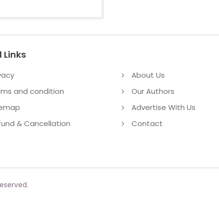
 Links
vacy
About Us
rms and condition
Our Authors
temap
Advertise With Us
fund & Cancellation
Contact
reserved.