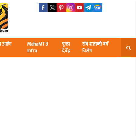
ंघ आणि
MahaMTB
पुन्हा
संघ शताब्दी वर्ष
Infra
देवेंद्र
विशेष