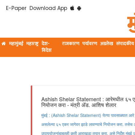
E-Paper
Download App
महामुंबई
महाराष्ट्र
देश-
राजकारण
पर्यावरण
अग्रलेख
संपादकीय
विदेश
Ashish Shelar Statement : आरेमधील ६५ एकर 
नियोजन करा - मंत्री ॲड. आशिष शेलार
मुंबई : (Ashish Shelar Statement) येत्या पावसाळ्यात आरे
असलेल्या ६५ एकर जागेवर झाडे लावण्याचे नियोजन करा. तसेच आ
उपाययोजनांबाबतही कृती आराखडा तयार करा, असे निर्देश मुंबई उ