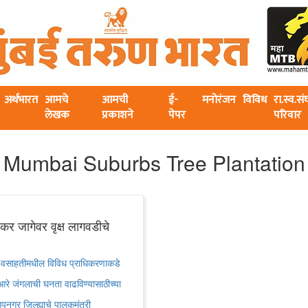
अर्थभारत
आमचे
आमची
ई-
मनोरंजन
विविध
रा.स्व.स
लेखक
प्रकाशने
पेपर
परिवार
Mumbai Suburbs Tree Plantation
जागेवर वृक्ष लागवडीचे
 वसाहतीमधील विविध प्राधिकरणाकडे
रे जंगलाची घनता वाढविण्यासाठीच्या
पनगर जिल्ह्याचे पालकमंत्री