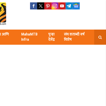
ंघ आणि
MahaMTB
पुन्हा
संघ शताब्दी वर्ष
Infra
देवेंद्र
विशेष