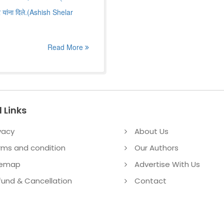
र यांना दिले.(Ashish Shelar
Read More
 Links
vacy
About Us
rms and condition
Our Authors
temap
Advertise With Us
fund & Cancellation
Contact