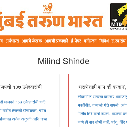
ीय
अर्थभारत
आमचे लेखक
आमची प्रकाशने
ई-पेपर
मनोरंजन
विविध
रा.स्व.सं
Milind Shinde
जपची १३७ उमेदवारांची
‘घराणेशाही शाप की वरदान’, 
लोकसंगीत आपल्या कणखर आवाजातून 
ी भाजपने १३७ उमेदवारांची यादी
भक्तीगीते, कव्वाली गीते गायली. त्यां
. या यादीत तेजस्वी घोसाळकर, गणेश
मिलींद शिंदे यांनी जपला. आपल्या घर
ांच्यासह अनेक अनुभवी आणि नव्या
जाणे ही बाब सोप्पी नाही. परंतु, शिंद