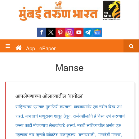
App
ePaper
Manse
आपलेपणाच्या ओलाव्यातील 'वानोळा'
साहित्याच्या प्रांतात मुशाफिरी करताना, वाचकासमोर एक नवीन विश्व उभं
राहतं. माणसाचं माणूसपण शाबूत ठेवून, सर्जनशीलतेने हे विश्व उभं करण्याचं
कसब काही मोजक्याच लेखकांकडे असतं. मराठी साहित्यातील असंच एक
महत्त्वाचं नाव म्हणजे व्यंकटेश माडगूळकर. ‌‘बनगरवाडी‌’, ‌‘माणदेशी माणसं‌’,