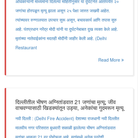
अधिकाऱ्यांनी माध्यमांना दिलेल्या माहितीनुसार या दुर्घटनेत आतापर्यंत २०
जणांचा होरपळून मृत्यू झाला असून २५ पेक्षा जास्त जखमी आहेत.
त्यांच्यावर रुग्णालयात उपचार सुरू असून, बचावकार्य आणि तपास सुरु
आहे. पंतप्रधान नरेंद्र मोदी यांनी या दुर्घटनेबाबत दुख व्यक्त केले आहे.
मृतांच्या नातेवाईकांना मदतही मोदींनी जाहीर केली आहे. (Delhi
Restaurant
Read More
दिल्लीतील भीषण अग्नितांडवात 21 जणांचा मृत्यू; जीव
वाचवण्यासाठी खिडक्यांतून उड्या, अनेकांचा गुदमरून मृत्यू
नवी दिल्ली : (Delhi Fire Accident) देशाच्या राजधानी नवी दिल्लीत
मालवीय नगर परिसरात बुधवारी सकाळी झालेल्या भीषण अग्नितांडवात
मृतांचा आकडा 21 वर पोहोचला आहे. मृतांमध्ये अनेक परदेशी