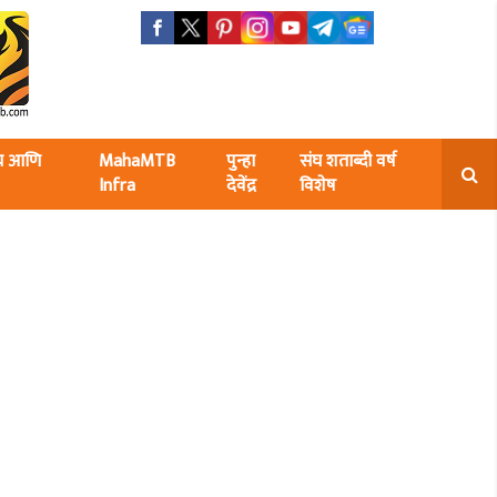
ंघ आणि
MahaMTB
पुन्हा
संघ शताब्दी वर्ष
Infra
देवेंद्र
विशेष