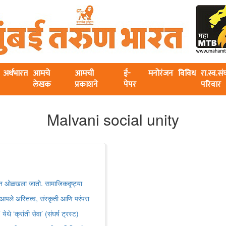
अर्थभारत
आमचे
आमची
ई-
मनोरंजन
विविध
रा.स्व.स
लेखक
प्रकाशने
पेपर
परिवार
Malvani social unity
णून ओळखला जातो. सामाजिकदृष्ट्या
पले अस्तित्व, संस्कृती आणि परंपरा
 ‌‘क्रांती सेवा‌’ (संघर्ष ट्रस्ट)