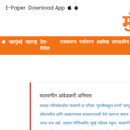
E-Paper
Download App
महामुंबई
महाराष्ट्र
देश-
राजकारण
पर्यावरण
अग्रलेख
संपादकीय
विदेश
मालवणीत आंबेडकरी अस्मिता
मालाड पश्चिमेकडील मालवणी हा परिसर ‌‘मुस्लीमबहुल वस्ती‌’ म्ह
संवेदनशील आणि आव्हानात्मक वातावरणातही येथे राहणारा समाज आ
जपत उभा आहे. अशाच परिस्थितीत ‌‘मुंबई पब्लिक स्कूल, मालवणी‌’ येथे