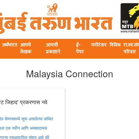
अर्थभारत
आमचे
आमची
ई-
मनोरंजन
विविध
रा.स्व.स
लेखक
प्रकाशने
पेपर
परिवार
Malaysia Connection
ेट जिहाद' प्रकरणास नवे
कॅम्पसमध्ये सुरू असलेल्या कथित
रणाला एक नवीन आणि धक्कादायक
रणाऱ्या एसआयटीला संशय आहे की