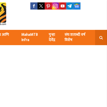
ंघ आणि
MahaMTB
पुन्हा
संघ शताब्दी वर्ष
Infra
देवेंद्र
विशेष