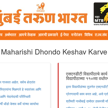
ीय
अर्थभारत
आमचे लेखक
आमची प्रकाशने
ई-पेपर
मनोरंजन
विविध
रा.स्व.सं
Maharishi Dhondo Keshav Karve
एसएनडीटी विद्यापीठाचे कार्
विद्यापीठाच्या ११०व्या वर्ध
म गाजवत आहेत. सर्वच क्षेत्रांत
इतर विद्यापीठांच्या तुलनेत एसएनडी
्रियांना मिळणारे हे स्वातंत्र्य आणि
प्रेरणादायी काम करत आहे, असे प्र
 आणि भेदाभेदाची परिस्थिती
श्रीमती नाथीबाई दामोदर ठाकरसी म
धोंडो केशव कर्वे यांच्या कार्याचा