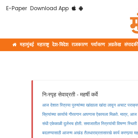
E-Paper
Download App
महामुंबई
महाराष्ट्र
देश-विदेश
राजकारण
पर्यावरण
अग्रलेख
संपादक
निःस्पृह सेवाव्रती - महर्षी कर्वे
आज देशात स्त्रिया पुरुषांच्या खांद्याला खांदा लावून अचाट पराक्र
स्रियांच्या कार्याचे गौरवगान आपणास ऐकायला मिळते. मात्र, आज स्त
संधी एकेकाळी दुर्लभच होती. समाजातील स्त्रियांची विषण्ण स्थिती
बदलण्यासाठी आजन्म अखंड तैलधाराव्रतासारखे कार्य करणार्‍या महर्षी 