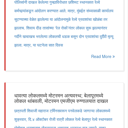
पोलिसांनी दाखल केलेल्या गुन्ह्याविरोधात छशिमट स्थानकात रेल्वे
कर्मचार्‍यांकडून आंदोलन करण्यात आले. मात्र, मुंबईत संध्याकाळी कार्यालय
सुटण्याच्या वेळेत झालेल्या या आंदोलनामुळे रेल्वे प्रवाशांचा खोळंबा तर
झालाच. शिवाय दीड तासांच्या ‘रेल रोको’नंतर लोकल सुरू झाल्यानंतर
गर्दीने खचाखच भरलेल्या लोकलची धडक बसून दोन प्रवाशांचा दुर्दैवी मृत्यू
झाला. मात्र, या घटनेला सात दिवस
Read More
धावत्या लोकलमध्ये मोटरमन अत्यवस्थ; बेलापूरमध्ये
लोकल थांबवली, मोटरमन एमजीएम रुग्णालयात दाखल
छत्रपती शिवाजी महाराज टर्मिनसवरून पनवेलकडे जाणाऱ्या लोकलमध्ये
शुक्रवार, दि.४ ऑक्टोबर रोजी रात्री लोकल रेल्वे बेलापूर रेल्वे स्थानकात
पोहोचत असतानाच मोटरमनला अचानक अस्वस्थ वाटू लागले. मात्र,