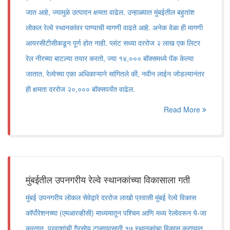
जात आहे, ज्यामुळे उत्पादन क्षमता वाढेल. उन्हाळ्यात मुंबईतील बहुतांश
लोकल रेल्वे स्थानकांवर पाण्याची मागणी वाढते आहे. अनेक वेळा ही मागणी
आयरसीटीसीकडून पूर्ण होत नाही. प्लांट सध्या दररोज २ लाख एक लिटर
रेल नीरच्या बाटल्या तयार करतो, ज्या १४,००० बॉक्समध्ये पॅक केल्या
जातात. रेल्वेच्या एका अधिकाऱ्याने सांगितले की, नवीन लाईन जोडल्यानंतर
ही क्षमता दररोज २०,००० बॉक्सपर्यंत वाढेल.
Read More
मुंबईतील उपनगरीय रेल्वे स्थानकांच्या विकासाला गती
मुंबई उपनगरीय लोकल सेवेद्वारे दररोज लाखो प्रवासी मुंबई रेल्वे विकास
कॉर्पोरेशनच्या (एमआरव्हीसी) माध्यमातून पश्चिम आणि मध्य रेल्वेवरून ये-जा
करतात. प्रवाशांची गैरसोय टाळण्यासाठी १७ स्थानकांचा विकास करण्यात