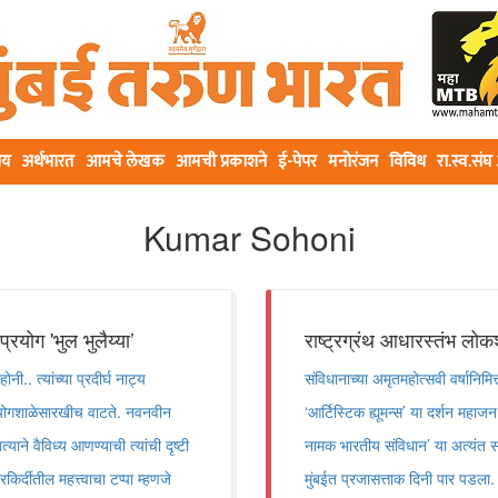
ीय
अर्थभारत
आमचे लेखक
आमची प्रकाशने
ई-पेपर
मनोरंजन
विविध
रा.स्व.सं
Kumar Sohoni
 प्रयोग 'भुल भुलैय्या’
राष्ट्रग्रंथ आधारस्तंभ लोक
ोनी.. त्यांच्या प्रदीर्घ नाट्य
संविधानाच्या अमृतमहोत्सवी वर्षानि
्रयोगशाळेसारखीच वाटते. नवनवीन
‘आर्टिस्टिक ह्यूमन्स’ या दर्शन महाजन य
ने वैविध्य आणण्याची त्यांची दृष्टी
नामक भारतीय संविधान’ या अत्यंत सं
किर्दीतील महत्त्वाचा टप्पा म्हणजे
मुंबईत प्रजासत्ताक दिनी पार पडला. 