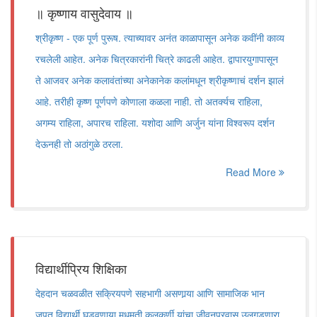
॥ कृष्णाय वासुदेवाय ॥
श्रीकृष्ण - एक पूर्ण पुरूष. त्याच्यावर अनंत काळापासून अनेक कवींनी काव्य
रचलेली आहेत. अनेक चित्रकारांनी चित्रे काढली आहेत. द्वापारयुगापासून
ते आजवर अनेक कलावंतांच्या अनेकानेक कलांमधून श्रीकृष्णाचं दर्शन झालं
आहे. तरीही कृष्ण पूर्णपणे कोणाला कळला नाही. तो अतर्क्यच राहिला,
अगम्य राहिला, अपारच राहिला. यशोदा आणि अर्जुन यांना विश्वरूप दर्शन
देऊनही तो अठांगुळे ठरला.
Read More
विद्यार्थीप्रिय शिक्षिका
देहदान चळवळीत सक्रियपणे सहभागी असणार्‍या आणि सामाजिक भान
जपत विद्यार्थी घडवणार्‍या मधुमती कुलकर्णी यांचा जीवनप्रवास उलगडणारा