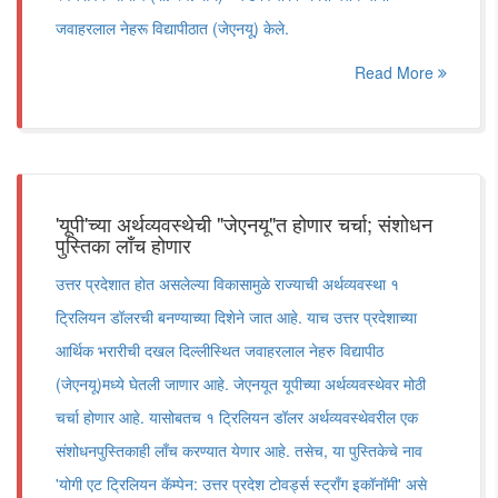
जवाहरलाल नेहरू विद्यापीठात (जेएनयू) केले.
Read More
'यूपी'च्या अर्थव्यवस्थेची "जेएनयू"त होणार चर्चा; संशोधन
पुस्तिका लाँच होणार
उत्तर प्रदेशात होत असलेल्या विकासामुळे राज्याची अर्थव्यवस्था १
ट्रिलियन डॉलरची बनण्याच्या दिशेने जात आहे. याच उत्तर प्रदेशाच्या
आर्थिक भरारीची दखल दिल्लीस्थित जवाहरलाल नेहरु विद्यापीठ
(जेएनयू)मध्ये घेतली जाणार आहे. जेएनयूत यूपीच्या अर्थव्यवस्थेवर मोठी
चर्चा होणार आहे. यासोबतच १ ट्रिलियन डॉलर अर्थव्यवस्थेवरील एक
संशोधनपुस्तिकाही लाँच करण्यात येणार आहे. तसेच, या पुस्तिकेचे नाव
'योगी एट ट्रिलियन कॅम्पेन: उत्तर प्रदेश टोवर्ड्स स्ट्राँग इकॉनॉमी' असे