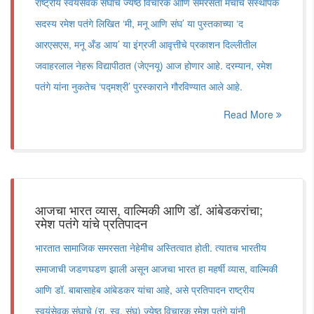
राष्ट्रीय स्वयंसेवक संघाचे ज्येष्ठ विचारक आणि समरसता मंचाचे संस्थापक
सदस्य रमेश पतंगे लिखित ‘मी, मनू आणि संघ’ या पुस्तकाच्या ‘द
आरएसएस, मनू अँड आय’ या इंग्रजी आवृत्तीचे प्रकाशन दिल्लीतील
जवाहरलाल नेहरू विद्यापीठात (जेएनयू) आज होणार आहे. दरम्यान, रमेश
पतंगे यांना नुकतेच ‘पद्मश्री’ पुरस्काराने गौरविण्यात आले आहे.
Read More
आजचा भारत व्यास, वाल्मिकी आणि डॉ. आंबेडकरांचा;
रमेश पतंगे यांचे प्रतिपादन
भारतात सामाजिक समरसता नेहेमीच अस्तित्वात होती. त्यातच भारतीय
समाजाची जडणघडण झाली असून आजचा भारत हा महर्षी व्यास, वाल्मिकी
आणि डॉ. बाबासाहेब आंबेडकर यांचा आहे, असे प्रतिपादन राष्ट्रीय
स्वयंसेवक संघाचे (रा. स्व. संघ) ज्येष्ठ विचारक रमेश पतंगे यांनी