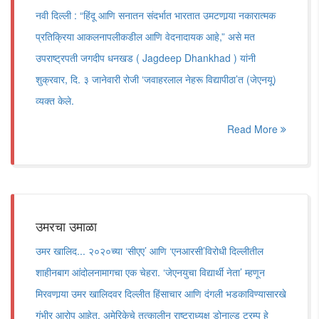
नवी दिल्ली : “हिंदू आणि सनातन संदर्भात भारतात उमटणार्‍या नकारात्मक
प्रतिक्रिया आकलनापलीकडील आणि वेदनादायक आहे,” असे मत
उपराष्ट्रपती जगदीप धनखड ( Jagdeep Dhankhad ) यांनी
शुक्रवार, दि. ३ जानेवारी रोजी ‘जवाहरलाल नेहरू विद्यापीठा’त (जेएनयू)
व्यक्त केले.
Read More
उमरचा उमाळा
उमर खालिद... २०२०च्या ‘सीएए’ आणि ‘एनआरसी’विरोधी दिल्लीतील
शाहीनबाग आंदोलनामागचा एक चेहरा. ‘जेएनयुचा विद्यार्थी नेता’ म्हणून
मिरवणार्‍या उमर खालिदवर दिल्लीत हिंसाचार आणि दंगली भडकाविण्यासारखे
गंभीर आरोप आहेत. अमेरिकेचे तत्कालीन राष्ट्राध्यक्ष डोनाल्ड ट्रम्प हे