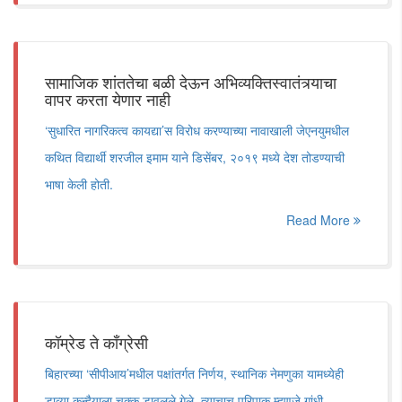
सामाजिक शांततेचा बळी देऊन अभिव्यक्तिस्वातंत्र्याचा
वापर करता येणार नाही
‘सुधारित नागरिकत्व कायद्या’स विरोध करण्याच्या नावाखाली जेएनयुमधील
कथित विद्यार्थी शरजील इमाम याने डिसेंबर, २०१९ मध्ये देश तोडण्याची
भाषा केली होती.
Read More
कॉम्रेड ते काँग्रेसी
बिहारच्या ‘सीपीआय’मधील पक्षांतर्गत निर्णय, स्थानिक नेमणुका यामध्येही
डाव्या कन्हैयाला चक्क डावलले गेले. त्याचाच परिपाक म्हणजे गांधी