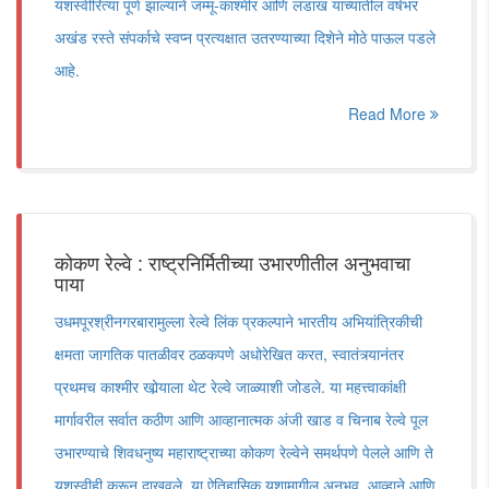
यशस्वीरित्या पूर्ण झाल्याने जम्मू-काश्मीर आणि लडाख यांच्यातील वर्षभर
अखंड रस्ते संपर्काचे स्वप्न प्रत्यक्षात उतरण्याच्या दिशेने मोठे पाऊल पडले
आहे.
Read More
कोकण रेल्वे : राष्ट्रनिर्मितीच्या उभारणीतील अनुभवाचा
पाया
उधमपूरश्रीनगरबारामुल्ला रेल्वे लिंक प्रकल्पाने भारतीय अभियांत्रिकीची
क्षमता जागतिक पातळीवर ठळकपणे अधोरेखित करत, स्वातंत्र्यानंतर
प्रथमच काश्मीर खोर्‍याला थेट रेल्वे जाळ्याशी जोडले. या महत्त्वाकांक्षी
मार्गावरील सर्वात कठीण आणि आव्हानात्मक अंजी खाड व चिनाब रेल्वे पूल
उभारण्याचे शिवधनुष्य महाराष्ट्राच्या कोकण रेल्वेने समर्थपणे पेलले आणि ते
यशस्वीही करून दाखवले. या ऐतिहासिक यशामागील अनुभव, आव्हाने आणि