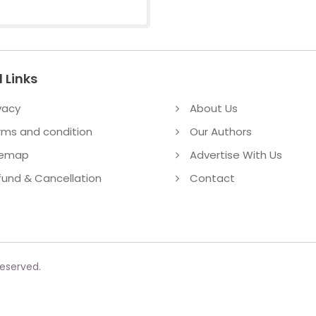
 Links
vacy
About Us
rms and condition
Our Authors
temap
Advertise With Us
fund & Cancellation
Contact
reserved.