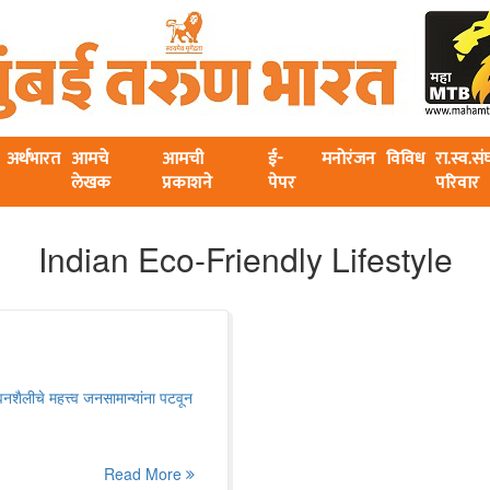
अर्थभारत
आमचे
आमची
ई-
मनोरंजन
विविध
रा.स्व.स
लेखक
प्रकाशने
पेपर
परिवार
Indian Eco-Friendly Lifestyle
शैलीचे महत्त्व जनसामान्यांना पटवून
Read More