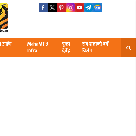
ंघ आणि
MahaMTB
पुन्हा
संघ शताब्दी वर्ष
Infra
देवेंद्र
विशेष