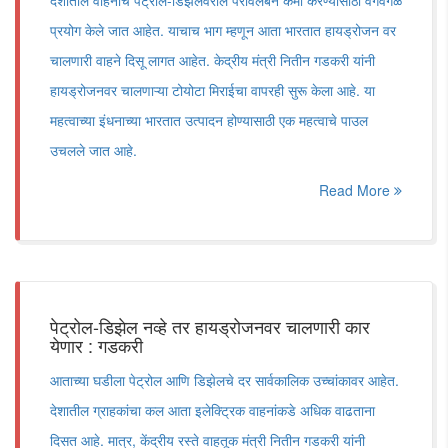
देशातील वाहनांचे पेट्रोल-डिझेलवरील परावलंबन कमी करण्यासाठी वेगवेगळे
प्रयोग केले जात आहेत. याचाच भाग म्हणून आता भारतात हायड्रोजन वर
चालणारी वाहने दिसू लागत आहेत. केद्रीय मंत्री नितीन गडकरी यांनी
हायड्रोजनवर चालणाऱ्या टोयोटा मिराईचा वापरही सुरू केला आहे. या
महत्वाच्या इंधनाच्या भारतात उत्पादन होण्यासाठी एक महत्वाचे पाउल
उचलले जात आहे.
Read More
पेट्रोल-डिझेल नव्हे तर हायड्रोजनवर चालणारी कार
येणार : गडकरी
आताच्या घडीला पेट्रोल आणि डिझेलचे दर सार्वकालिक उच्चांकावर आहेत.
देशातील ग्राहकांचा कल आता इलेक्ट्रिक वाहनांकडे अधिक वाढताना
दिसत आहे. मात्र, केंद्रीय रस्ते वाहतूक मंत्री नितीन गडकरी यांनी