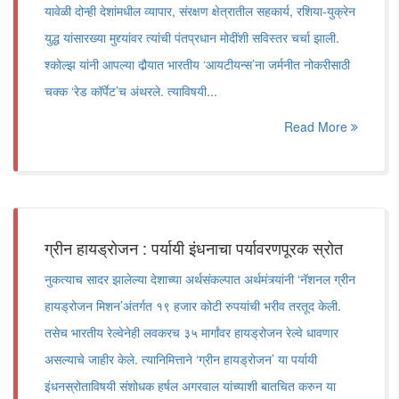
यावेळी दोन्ही देशांमधील व्यापार, संरक्षण क्षेत्रातील सहकार्य, रशिया-युक्रेन
युद्ध यांसारख्या मुद्द्यांवर त्यांची पंतप्रधान मोदींशी सविस्तर चर्चा झाली.
श्कोल्झ यांनी आपल्या दौर्‍यात भारतीय ‘आयटीयन्स’ना जर्मनीत नोकरीसाठी
चक्क ‘रेड कॉर्पेट’च अंथरले. त्याविषयी...
Read More
ग्रीन हायड्रोजन : पर्यायी इंधनाचा पर्यावरणपूरक स्रोत
नुकत्याच सादर झालेल्या देशाच्या अर्थसंकल्पात अर्थमंत्र्यांनी ‘नॅशनल ग्रीन
हायड्रोजन मिशन’अंतर्गत १९ हजार कोटी रुपयांची भरीव तरतूद केली.
तसेच भारतीय रेल्वेनेही लवकरच ३५ मार्गांवर हायड्रोजन रेल्वे धावणार
असल्याचे जाहीर केले. त्यानिमित्ताने ‘ग्रीन हायड्रोजन’ या पर्यायी
इंधनस्रोताविषयी संशोधक हर्षल अगरवाल यांच्याशी बातचित करुन या