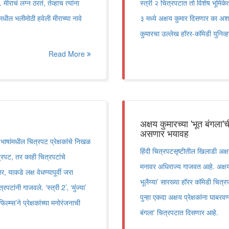
मीराचं लग्न ठरतं, तेव्हाच त्यांना
स्त्री २ चित्रपटात तो विशेष भूमिकेत
मधील भलीमोठी हवेली मीराच्या नावे
३ मध्ये अक्षय कुमार दिसणार का अशा 
कुमारचा उल्लेख हॉरर-कॉमेडी युनिव्
Read More
अक्षय कुमारच्या 'भूत बंगला'ची
असणार भयावह
 भाषांमधील चित्रपट प्रेक्षकांचे निखळ
हिंदी चित्रपटसृष्टीतील खिलाडी अक्षय 
रपट, तर काही चित्रपटांचे
मनावर अधिराज्य गाजवत आहे. अक्षयन
, याकडे लक्ष वेधण्यापूर्वी जरा
भूलैय्या’ सारख्या हॉरर कॉमेडी चित्
पटांनी गाजवले. ‘स्त्री 2’, ‘मुंज्या’
पुन्हा एकदा अक्षय प्रेक्षकांना घाबर
ल्म्स’ने प्रेक्षकांच्या मनोरंजनाची
बंगला' चित्रपटात दिसणार आहे.