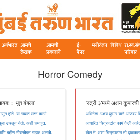
अर्थभारत
आमचे
आमची
ई-
मनोरंजन
विविध
रा.स्व.स
लेखक
प्रकाशने
पेपर
परिवार
Horror Comedy
 : ‌‘भूत बंगला‌’
'स्त्री ३'मध्ये अक्षय कुमारच
पासून होते. या गावात लग्न करणे
अभिनेता अक्षय कुमार याने आजवर व
ववधूला उचलून नेतो, अशी समजूत.
आधारित चित्रपटांत कामं केली आहेत.
त आणि बहीण मीरासोबत राहात असतो.
खेल में' अशा चित्रपटांत तो झळकला 