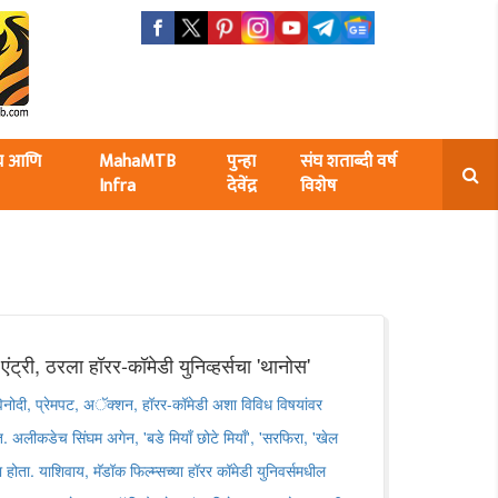
ंघ आणि
MahaMTB
पुन्हा
संघ शताब्दी वर्ष
Infra
देवेंद्र
विशेष
ी एंट्री, ठरला हॉरर-कॉमेडी युनिव्हर्सचा 'थानोस'
िनोदी, प्रेमपट, अॅक्शन, हॉरर-कॉमेडी अशा विविध विषयांवर
 अलीकडेच सिंघम अगेन, 'बडे मियाँ छोटे मियाँ', 'सरफिरा, 'खेल
होता. याशिवाय, मॅडॉक फिल्म्सच्या हॉरर कॉमेडी युनिवर्समधील