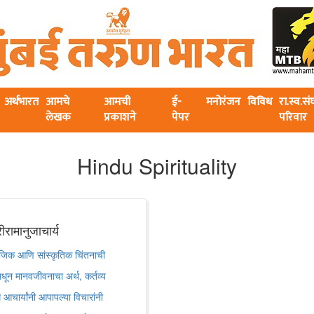
अर्थभारत
आमचे
आमची
ई-
मनोरंजन
विविध
रा.स्व.स
लेखक
प्रकाशने
पेपर
परिवार
Hindu Spirituality
ीरामानुजाचार्य
ामाजिक आणि सांस्कृतिक चिंतनाची
ंमधून मानवजीवनाचा अर्थ, कर्तव्य
आचार्यांनी आपापल्या विचारांनी