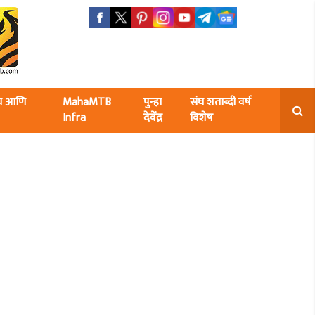
ंघ आणि
MahaMTB
पुन्हा
संघ शताब्दी वर्ष
Infra
देवेंद्र
विशेष