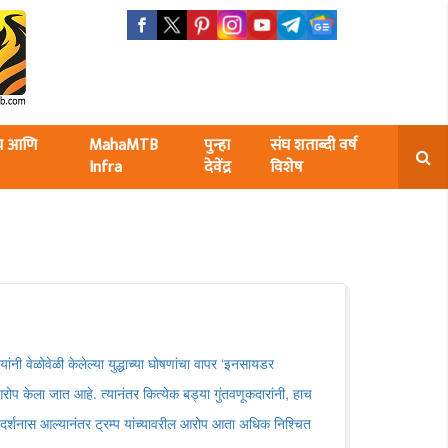
ंघ आणि
MahaMTB
पुन्हा
संघ शताब्दी वर्ष
Infra
देवेंद्र
विशेष
 यांनी वेळोवेळी केलेल्या युद्धाच्या घोषणांचा वापर ‌‘इनसायडर
रोप केला जात आहे. त्यानंतर कित्येक बड्या गुंतवणूकदारांनी, हाच
िदर्शनास आल्यानंतर ट्रम्प यांच्यावरील आरोप आता अधिक निश्चित