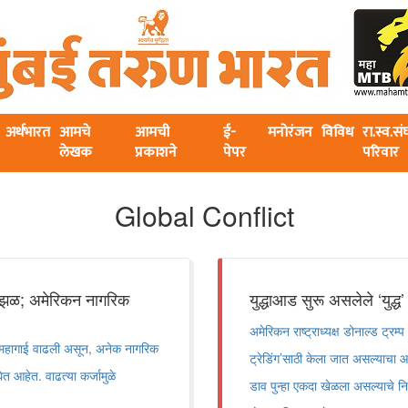
अर्थभारत
आमचे
आमची
ई-
मनोरंजन
विविध
रा.स्व.स
लेखक
प्रकाशने
पेपर
परिवार
Global Conflict
ची झळ; अमेरिकन नागरिक
युद्धाआड सुरू असलेले ‌‘युद्ध‌’
अमेरिकन राष्ट्राध्यक्ष डोनाल्ड ट्रम्प
रिकेत महागाई वाढली असून, अनेक नागरिक
ट्रेडिंग‌’साठी केला जात असल्याचा आ
 आहेत. वाढत्या कर्जामुळे
डाव पुन्हा एकदा खेळला असल्याचे न