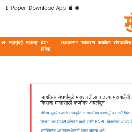
E-Paper
Download App
महामुंबई
महाराष्ट्र
देश-
राजकारण
पर्यावरण
अग्रलेख
संपादकीय
विदेश
जागतिक संघर्षामुळे महाशक्तीला वाढत्या महागाई
किराणा मालासाठी कर्जावर अवलंबून
रशिया-युक्रेन आणि मध्यपूर्वेतील संघर्षांच्या पार्श्वभूमीवर अमे
किराणा खरेदीसाठी क्रेडिट कार्ड आणि BNPL योजनांचा आधार घेत
अमेरिकेच्या अर्थव्यवस्थेवरही दबाव वाढला आहे.