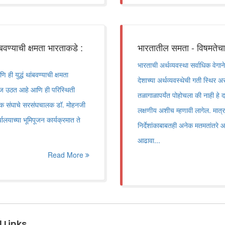
ण्याची क्षमता भारताकडे :
भारतातील समता - विषमतेचा 
भारताची अर्थव्यवस्था सर्वाधिक वेगा
 युद्धं थांबवण्याची क्षमता
देशाच्या अर्थव्यवस्थेची गती स्थिर अ
 आवाज उठत आहे आणि ही परिस्थिती
तळागाळापर्यंत पोहोचला की नाही हे दर्
सेवक संघाचे सरसंघचालक डॉ. मोहनजी
लक्षणीय अशीच म्हणावी लागेल. मात्र,
र्यालयाच्या भूमिपूजन कार्यक्रमात ते
निर्देशांकाबाबतही अनेक मतमतांतरे आह
आढावा...
Read More
 Links