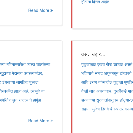
होताना दिसत आहेत.
Read More
वसंत बहार...
ल्या महिनाभरापेक्षा जास्त चाललेल्या
युद्धकाळात एकच गोष्ट शाश्वत असत
ुद्धाच्या मैदानात उतरल्यानंतर,
भविष्याचे सावट अधूनमधून डोकावते
ुळे इंधनाच्या जागतिक पुरवठा
आणि इराण यांच्यातील युद्धाला पूर्णवि
स्कळीत झाला आहे. त्यामुळे या
केली जात असतानाच, दुसरीकडे मात्र 
मेरिकेकडून सातत्याने होर्मुझ
शतकाच्या सुरुवातीपासूनच छोट्या-छोट्
सहभागामुळेच ठिणगीचे रूपांतर वणव्या
Read More