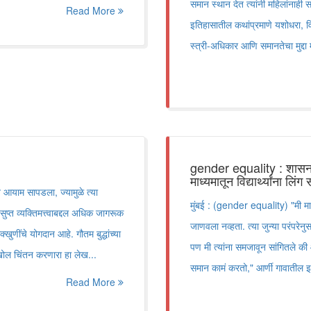
समान स्थान देत त्यांनी महिलांनाह
Read More
इतिहासातील कथांप्रमाणे यशोधरा, व
स्त्री-अधिकार आणि समानतेचा मुद्दा 
gender equality : शासन 
माध्यमातून विद्यार्थ्यांना लिं
न आयाम सापडला, ज्यामुळे त्या
मुंबई : (gender equality) "मी माझ
ुप्त व्यक्तिमत्त्वाबद्दल अधिक जागरूक
जाणवला नव्हता. त्या जुन्या परंपरेन
खुणींचे योगदान आहे. गौतम बुद्धांच्या
पण मी त्यांना समजावून सांगितले की
े सखोल चिंतन करणारा हा लेख...
समान कामं करतो," आर्णी गावातील इय
Read More