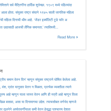
्ताने सर्व मैत्रिणींना हार्दिक शुभेच्छा. १९०९ मध्ये पहिल्यांदा
आला होता. संयुक्त राष्ट्र संघाने १९७५ साली जागतिक महिला
ीची महिला दिनाची थीम आहे. ‘जेंडर इक्वॅलिटी टूडे फॉर अ
्वत उद्यासाठी आजची लैंगिक समानता.’ त्याविषयी...
Read More
िन
्रीय समान वेतन दिन’ म्हणून संयुक्त राष्ट्राने घोषित केलेला आहे.
वंश, प्रांत यानुसार वेतन न मिळता, प्रत्येक व्यक्तीला त्याने
 पुरुष आहे म्हणून याला जास्त वेतन आणि ही स्त्री आहे म्हणून तिला
िळ बसावा, असा या दिनामागचा उद्देश. त्याचसोबत वर्णभेद म्हणजे
 तुलनेने अश्वेतवर्णीयाला कमी वेतन हेसुद्धा पाश्चात्त्य देशात