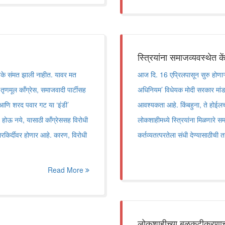
स्त्रियांना समाजव्यवस्थेत क
ेयके संमत झाली नाहीत. यावर मत
आज दि. 16 एप्रिलपासून सुरु होणाऱ्
 तृणमूल काँग्रेस, समाजवादी पार्टीसह
अधिनियम‌’ विधेयक मोदी सरकार मांड
’ आणि शरद पवार गट या ‌‘इंडी‌’
आवश्यकता आहे. किंबहुना, ते होईलच
 होऊ नये, यासाठी काँग्रेससह विरोधी
लोकशाहीमध्ये स्त्रियांना मिळणारे समा
 कारकिर्दीवर होणार आहे. कारण, विरोधी
कर्तव्यतत्परतेला संधी देण्यासाठीची
Read More
लोकशाहीच्या बळकटीकरणाचा