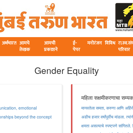
अर्थभारत
आमचे
आमची
ई-
मनोरंजन
विविध
रा.स्व.स
लेखक
प्रकाशने
पेपर
परिवार
Gender Equality
महिला सक्षमीकरणाचा सम्य
nication, emotional
मानवतेला समता, करुणा आणि अहिंसेचा 
tionships beyond the concept
अडीच हजार वर्षांपूर्वीच मांडला. त्यां
क्षमता असल्याचे स्पष्टपणे सांगितल