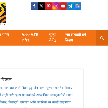
ंघ आणि
MahaMTB
पुन्हा
संघ शताब्दी वर्ष
Infra
देवेंद्र
विशेष
क विकास
मार्ग दाखवणारे गौतम बुद्ध यांनी स्त्री-पुरुष समानतेचा विचार
नी स्त्री आणि पुरुष या दोघांमध्ये आध्यात्मिक ज्ञानप्राप्तीची समान
े. भिक्खू, भिक्खुणी, उपासक आणि उपासिका या चारही समुदायांना