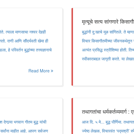
मृत्यूचे सत्य सांगणारे किसा
ोते. त्याला माणसाचा नश्वर देहही
बुद्धांनी दु:खाचे मूळ सांगितले. ते म
ंगतो. राणी आणि सौंदर्यवती खेमा ही
विचार किसागौतमीच्या जीवनकथेतून स्
े परिवर्तन बुद्धांच्या तत्त्वज्ञानाचे
अत्यंत प्रसिद्ध स्त्रीशिष्या होती. 
स्वीकाराबद्दल जागृती करते. या लेख
Read More
तथागतांचा धर्मकर्तव्यमार्ग :
देणार्‍या भगवान गौतम बुद्ध यांची
आज दि. ५ मे... बुद्ध पौर्णिमा. तथागत
ान सर्वांना माहीत आहे. आपण सर्वजण
ज्येष्ठ लेखक, विचारवंत ‘पद्मश्री’ रमे