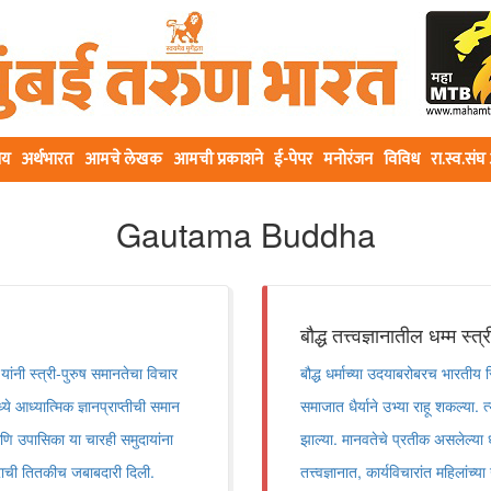
ीय
अर्थभारत
आमचे लेखक
आमची प्रकाशने
ई-पेपर
मनोरंजन
विविध
रा.स्व.सं
Gautama Buddha
बौद्ध तत्त्वज्ञानातील धम्म स्त्
ांनी स्त्री-पुरुष समानतेचा विचार
बौद्ध धर्माच्या उदयाबरोबरच भारतीय
ध्ये आध्यात्मिक ज्ञानप्राप्तीची समान
समाजात धैर्याने उभ्या राहू शकल्या.
आणि उपासिका या चारही समुदायांना
झाल्या. मानवतेचे प्रतीक असलेल्या धम
ाराची तितकीच जबाबदारी दिली.
तत्त्वज्ञानात, कार्यविचारांत महिलां