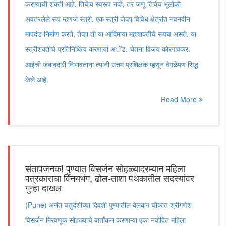
करण्याची शक्ती आहे. तिचेच स्वरूप नव्हे, तर जणू तिचेच भूलोकी
अवतरलेले रूप म्हणजे स्त्री. एक स्त्री जेव्हा विविध क्षेत्रांत नवनवीन
मापदंड निर्माण करते, तेव्हा ती या आदिमाया महाशक्तीचे रूपच असते. या
स्त्रीशक्तीचे प्रतिनिधित्व करणार्या अॅड. चेतना विजय कोरगावकर.
आईची जबाबदारी निभावताना त्यांनी उत्तम प्रशिक्षक म्हणून वेगळेपण सिद्ध
केले आहे.
Read More
संतापजनक! पुण्यात विसर्जन सोहळ्यादरम्यान महिला
पत्रकाराचा विनयभंग, ढोल-ताशा पथकातील सदस्यांवर
गुन्हा दाखल
(Pune) अनंत चतुर्दशीच्या दिवशी पुण्यातील बेलबाग चौकात श्रीगणेश
विसर्जन मिरवणूक सोहळ्याचे वार्तांकन करणाऱ्या एका नवोदित महिला