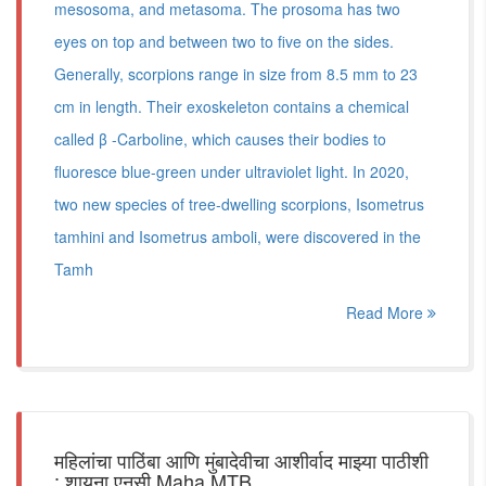
mesosoma, and metasoma. The prosoma has two
eyes on top and between two to five on the sides.
Generally, scorpions range in size from 8.5 mm to 23
cm in length. Their exoskeleton contains a chemical
called β -Carboline, which causes their bodies to
fluoresce blue-green under ultraviolet light. In 2020,
two new species of tree-dwelling scorpions, Isometrus
tamhini and Isometrus amboli, were discovered in the
Tamh
Read More
महिलांचा पाठिंबा आणि मुंबादेवीचा आशीर्वाद माझ्या पाठीशी
: शायना एनसी Maha MTB