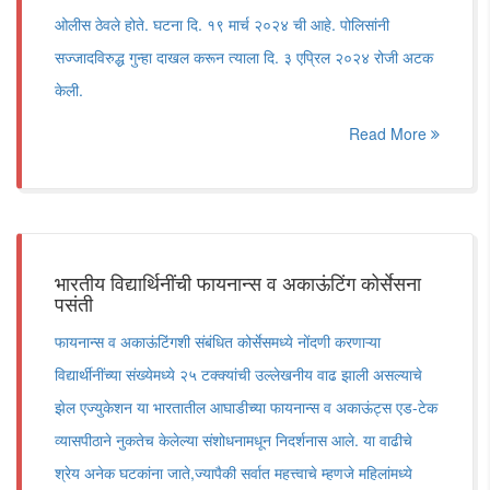
ओलीस ठेवले होते. घटना दि. १९ मार्च २०२४ ची आहे. पोलिसांनी
सज्जादविरुद्ध गुन्हा दाखल करून त्याला दि. ३ एप्रिल २०२४ रोजी अटक
केली.
Read More
भारतीय विद्यार्थिनींची फायनान्‍स व अकाऊंटिंग कोर्सेसना
पसंती
फायनान्‍स व अकाऊंटिंगशी संबंधित कोर्सेसमध्‍ये नोंदणी करणाऱ्या
विद्यार्थीनींच्‍या संख्‍येमध्‍ये २५ टक्‍क्‍यांची उल्‍लेखनीय वाढ झाली असल्याचे
झेल एज्‍युकेशन या भारतातील आघाडीच्‍या फायनान्‍स व अकाऊंट्स एड-टेक
व्‍यासपीठाने नुकतेच केलेल्‍या संशोधनामधून निदर्शनास आले. या वाढीचे
श्रेय अनेक घटकांना जाते,ज्‍यापैकी सर्वात महत्त्वाचे म्‍हणजे महिलांमध्‍ये