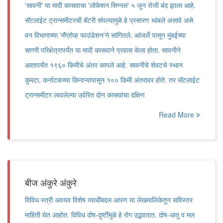
'सावनी' या मादी कासवाचा 'लोकेशन सिग्नल' ५ जून रोजी बंद झाला आहे.
सॅटलाईट ट्रान्समीटरची बॅटरी संपल्यामुळे हे प्रसारण थांबले असावे असे
वन विभागाच्या 'मॅंग्रोव्ह फाउंडेशन'ने सांगितले. आंजर्ले पासून मुंबईच्या
सागरी परिक्षेत्रापर्यंत या मादी कासवाने प्रवास केला होता. सावनीने
आतापर्यंत १९६० किमीचे अंतर कापले आहे. सावनीचे शेवटचे स्थान
कुमटा, कर्नाटकच्या किनाऱ्यापासून १०० किमी अंतरावर होते. तर सॅटलाईट
ट्रान्समीटर लावलेल्या उर्वरित दोन कासवांचा दक्षिण
Read More
बीज अंकुरे अंकुरे
विविध स्त्री अवयव विशेष व्याधींबद्दल आपण या लेखमालिकेतून सविस्तर
माहिती घेत आहोत. विविध दोष-दुष्टींमुळे हे रोग उद्भवतात. दोष-धातु व मल