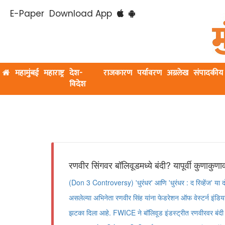
E-Paper
Download App
महामुंबई
महाराष्ट्र
देश-
राजकारण
पर्यावरण
अग्रलेख
संपादकीय
विदेश
रणवीर सिंगवर बॉलिवूडमध्ये बंदी? यापूर्वी कुणाकु
(Don 3 Controversy) 'धुरंधर' आणि 'धुरंधर : द रिव्हेंज' या दो
असलेल्या अभिनेता रणवीर सिंह यांना फेडरेशन ऑफ वेस्टर्न इंडिय
झटका दिला आहे. FWICE ने बॉलिवूड इंडस्ट्रीत रणवीरवर बंदी घ