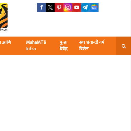
ंघ आणि
MahaMTB
पुन्हा
संघ शताब्दी वर्ष
Infra
देवेंद्र
विशेष