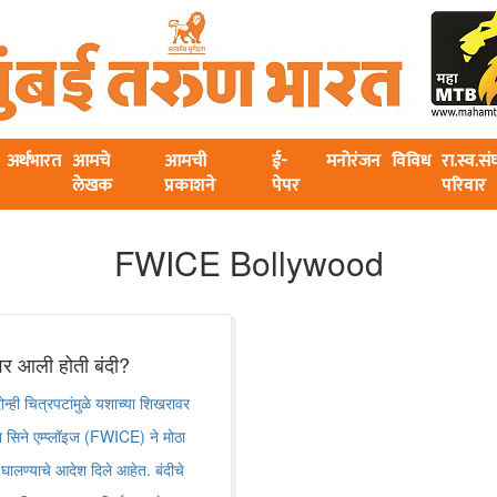
अर्थभारत
आमचे
आमची
ई-
मनोरंजन
विविध
रा.स्व.स
लेखक
प्रकाशने
पेपर
परिवार
FWICE Bollywood
णावर आली होती बंदी?
न्ही चित्रपटांमुळे यशाच्या शिखरावर
ा सिने एम्प्लॉइज (FWICE) ने मोठा
ालण्याचे आदेश दिले आहेत. बंदीचे