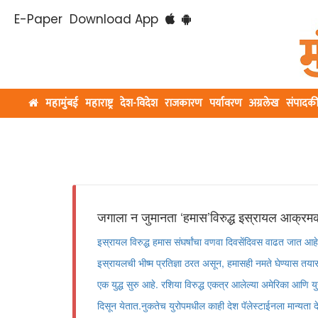
E-Paper
Download App
महामुंबई
महाराष्ट्र
देश-विदेश
राजकारण
पर्यावरण
अग्रलेख
संपादक
जगाला न जुमानता ‘हमास’विरुद्ध इस्रायल आक्रम
इस्रायल विरुद्ध हमास संघर्षांचा वणवा दिवसेंदिवस वाढत जात आहे.
इस्रायलची भीष्म प्रतिज्ञा ठरत असून, हमासही नमते घेण्यास तयार न
एक युद्ध सुरु आहे. रशिया विरुद्ध एकत्र आलेल्या अमेरिका आणि यु
दिसून येतात.नुकतेच युरोपमधील काही देश पॅलेस्टाईनला मान्यता द