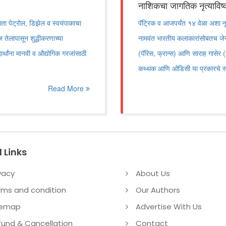
नाशिकचा जागतिक नृत्याविष्
ता पेट्रोल, डिझेल व स्वयंपाकाचा
पॅट्रिक व आजपर्यंत १४ वेळा अशा न
ेलापासून शुद्धीकरणाच्या
नामवंत भारतीय कलाकारांसोबतच जेनेव्
पदार्थांना मानवी व औद्योगिक गरजांसाठी
(पॅरिस, फ्रान्स) आणि साराह गासेर 
कथ्थक आणि ओडिसी या प्रकारचे साद
Read More
 Links
vacy
About Us
rms and condition
Our Authors
temap
Advertise With Us
fund & Cancellation
Contact