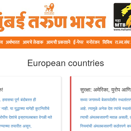
ीय
अर्थभारत
आमचे लेखक
आमची प्रकाशने
ई-पेपर
मनोरंजन
विविध
रा.स्व.सं
European countries
क!
सुरक्षा: अमेरिका, युरोप आणि
 हमासचा पूर्ण बंदोबस्त ही
सध्या जगामध्ये बेकायदेशीर स्थलांत
ाही. या युद्धाच्या मागेही कुटनितीचे
आहे. त्यामुळे अनेक देश त्यांचे स्थल
रोपीय देशांचे इस्रायलबाबत वेगळी मते
त्याची अंमलबजावणी मवाळ असली, तरीही
ेण्याच्या तयारीत असून,
नियमांची अंमलबजावणी कठोरपणे करण्