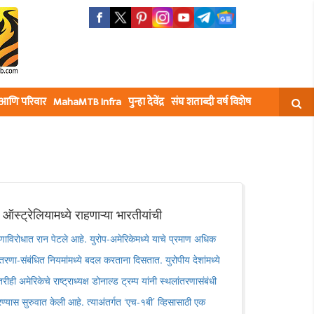
घ आणि परिवार
MahaMTB Infra
पुन्हा देवेंद्र
संघ शताब्दी वर्ष विशेष
 ऑस्ट्रेलियामध्ये राहणाऱ्या भारतीयांची
रणाविरोधात रान पेटले आहे. युरोप-अमेरिकेमध्ये याचे प्रमाण अधिक
ांतरणा-संबंधित नियमांमध्ये बदल करताना दिसतात. युरोपीय देशांमध्ये
 अमेरिकेचे राष्ट्राध्यक्ष डोनाल्ड ट्रम्प यांनी स्थलांतरणासंबंधी
यास सुरुवात केली आहे. त्याअंतर्गत ‘एच-१बी’ व्हिसासाठी एक