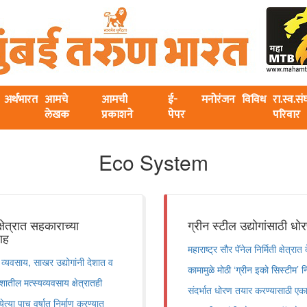
अर्थभारत
आमचे
आमची
ई-
मनोरंजन
विविध
रा.स्व.स
लेखक
प्रकाशने
पेपर
परिवार
Eco System
ेत्रात सहकाराच्या
ग्रीन स्टील उद्योगांसाठी धो
शाह
महाराष्ट्र सौर पॅनेल निर्मिती क्षेत्
्यवसाय, साखर उद्योगांनी देशात व
कामामुळे मोठी ‘ग्रीन इको सिस्टीम’ न
ेशातील मत्स्यव्यवसाय क्षेत्रातही
संदर्भात धोरण तयार करण्यासाठी एका 
त्या पाच वर्षात निर्माण करण्यात