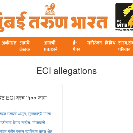
अर्थभारत
आमचे
आमची
ई-
मनोरंजन
विविध
रा.स्व.स
लेखक
प्रकाशने
पेपर
परिवार
ECI allegations
थेट ECI वरच ‘१०० जागा
ळ उडाली असून, मुख्यमंत्री ममता
ा राजीनामा देणार नाहीत. मंगळवारी
लांवर गंभीर प्रश्न उपस्थित करत थेट