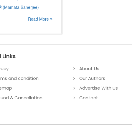
ेले.(Mamata Banerjee)
Read More
 Links
vacy
About Us
rms and condition
Our Authors
temap
Advertise With Us
fund & Cancellation
Contact