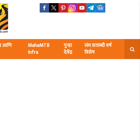
ंघ आणि
MahaMTB
पुन्हा
संघ शताब्दी वर्ष
Infra
देवेंद्र
विशेष