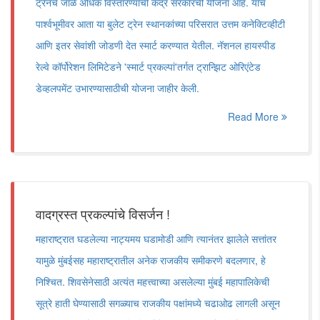
ट्रेनचे जाळे अधिक विस्तारण्याची केंद्र सरकारची योजना आहे. याच
पार्श्वभूमीवर आता या बुलेट ट्रेन स्थानकांच्या परिसरात उत्तम कनेक्टिव्हीटी
आणि इतर सेवांशी जोडणी देत स्मार्ट करण्यात येतील. नॅशनल हायस्पीड
रेल्वे कॉर्पोरेशन लिमिटेडने 'स्मार्ट प्रकल्पां'तर्गत ट्रान्झिट ओरिएंटेड
डेव्हलपमेंट उभारण्यासाठीची योजना जाहीर केली.
Read More
वादग्रस्त प्रकल्पांचे विसर्जन !
महाराष्ट्रात घडलेल्या नाट्यमय घडामोडी आणि त्यानंतर झालेले सत्तांतर
यामुळे मुंबईसह महाराष्ट्रातील अनेक राजकीय समीकरणे बदलणार, हे
निश्चित. शिवसेनेसाठी अत्यंत महत्त्वाच्या असलेल्या मुंबई महापालिकेची
सूत्रे हाती घेण्यासाठी सगळ्याच राजकीय पक्षांमध्ये चढाओढ लागली असून