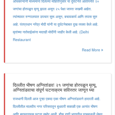
अधिकाऱ्यांनी माध्यमांना दिलेल्या माहितीनुसार या दुर्घटनेत आतापर्यंत २०
जणांचा होरपळून मृत्यू झाला असून २५ पेक्षा जास्त जखमी आहेत.
त्यांच्यावर रुग्णालयात उपचार सुरू असून, बचावकार्य आणि तपास सुरु
आहे. पंतप्रधान नरेंद्र मोदी यांनी या दुर्घटनेबाबत दुख व्यक्त केले आहे.
मृतांच्या नातेवाईकांना मदतही मोदींनी जाहीर केली आहे. (Delhi
Restaurant
Read More
दिल्लीत भीषण अग्नितांडव! २१ जणांचा होरपळून मृत्यू,
अग्नितांडवाचा संपूर्ण घटनाक्रम सविस्तर जाणून घ्या
राजधानी दिल्ली आज पुन्हा एकदा एका भीषण अग्नितांडवाने हादरली आहे.
दिल्लीतील मालवीय नगर परिसरातून बुधवारी सकाळी एक अत्यंत भीषण
आणि हृदयद्रावक घटना समोर आली. हौझ राणी भागातील पाचमजली लेमन