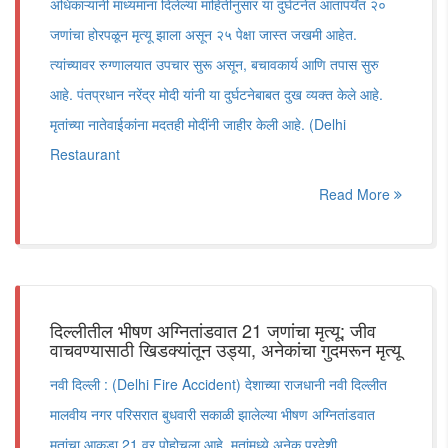
अधिकाऱ्यांनी माध्यमांना दिलेल्या माहितीनुसार या दुर्घटनेत आतापर्यंत २०
जणांचा होरपळून मृत्यू झाला असून २५ पेक्षा जास्त जखमी आहेत.
त्यांच्यावर रुग्णालयात उपचार सुरू असून, बचावकार्य आणि तपास सुरु
आहे. पंतप्रधान नरेंद्र मोदी यांनी या दुर्घटनेबाबत दुख व्यक्त केले आहे.
मृतांच्या नातेवाईकांना मदतही मोदींनी जाहीर केली आहे. (Delhi
Restaurant
Read More
दिल्लीतील भीषण अग्नितांडवात 21 जणांचा मृत्यू; जीव
वाचवण्यासाठी खिडक्यांतून उड्या, अनेकांचा गुदमरून मृत्यू
नवी दिल्ली : (Delhi Fire Accident) देशाच्या राजधानी नवी दिल्लीत
मालवीय नगर परिसरात बुधवारी सकाळी झालेल्या भीषण अग्नितांडवात
मृतांचा आकडा 21 वर पोहोचला आहे. मृतांमध्ये अनेक परदेशी