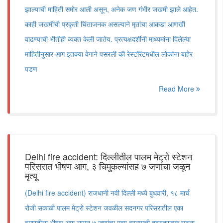
झाल्याची माहिती समोर आली असून, अनेक जण गंभीर जखमी झाले आहेत.
काही जखमींची प्रकृती चिंताजनक असल्याने मृतांचा आकडा आणखी
वाढण्याची भीतीही व्यक्त केली जातेय. प्रत्यक्षदर्शींनी माध्यमांना दिलेल्या
माहितीनुसार आग इतक्या वेगाने पसरली की रेस्टॉरंटमधील लोकांना बाहेर
पडण
Read More
Delhi fire accident: दिल्लीतील पालम मेट्रो स्टेशन
परिसरात भीषण आग, ३ चिमुकल्यांसह ७ जणांचा जळून
मृत्यू
(Delhi fire accident) राजधानी नवी दिल्ली मध्ये बुधवारी, १८ मार्च
रोजी सकाळी पालम मेट्रो स्टेशन जवळील सदनगर परिसरातील एका
इमारतीला भीषण आग लागून ७ जणांचा मृत्यू झाल्याची हृदयद्रावक घटना