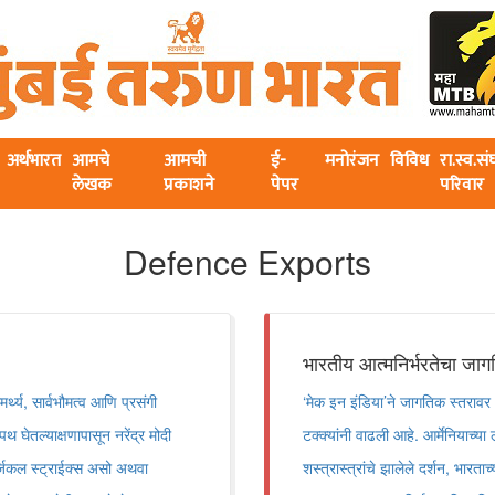
अर्थभारत
आमचे
आमची
ई-
मनोरंजन
विविध
रा.स्व.स
लेखक
प्रकाशने
पेपर
परिवार
Defence Exports
भारतीय आत्मनिर्भरतेचा जा
थ्य, सार्वभौमत्व आणि प्रसंगी
‘मेक इन इंडिया’ने जागतिक स्तरावर 
थ घेतल्याक्षणापासून नरेंद्र मोदी
टक्क्यांनी वाढली आहे. आर्मेनियाच्
 सर्जिकल स्ट्राईक्स असो अथवा
शस्त्रास्त्रांचे झालेले दर्शन, भारता