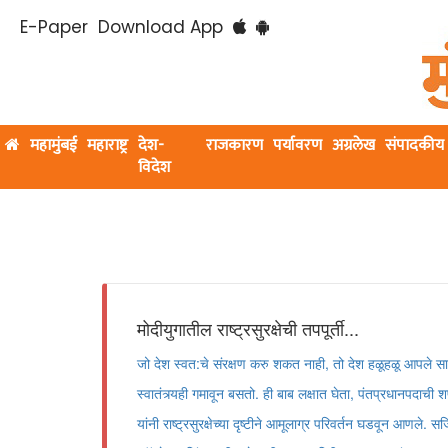
E-Paper
Download App
महामुंबई
महाराष्ट्र
देश-
राजकारण
पर्यावरण
अग्रलेख
संपादकीय
विदेश
मोदीयुगातील राष्ट्रसुरक्षेची तपपूर्ती...
जो देश स्वत:चे संरक्षण करु शकत नाही, तो देश हळूहळू आपले सामर्
स्वातंत्र्यही गमावून बसतो. ही बाब लक्षात घेता, पंतप्रधानपदाची शप
यांनी राष्ट्रसुरक्षेच्या दृष्टीने आमूलाग्र परिवर्तन घडवून आणले.