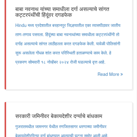
बाबा नवनाथ यांच्या समाधीला दर्गा असल्याचे सांगत
कट्टरपंथींची हिंदूंवर दगडफेक
Hindu मध्य प्रदेशातील बरहानपूर जिल्हयातील एका व्यासपीठावर जातीय
ताण-तणाव पसरला. हिंदूंच्या बाबा नवनाथांच्या समाधीला कट्टरपंथींनी तो
दर्गाह असल्याचे सांगत लाठीहल्ला करत दगडफेक केली. यावेळी पोलिसांनी
सुरू असलेला गोंधळ शांत करत परिस्थिती हताळण्याचे काम केले. हे
प्रकरण सोमवारी १८ नोव्हेंबर २०२४ रोजी घडल्याचे वृत्त आहे.
Read More
सरकारी जमिनीवर बेकायदेशीर दर्ग्याचे बांधकाम
गुजरातमधील जामनगर येथील रणजितसागर धरणाच्या जमीनीवर
बेकायदेशीररित्या दर्गा बांधण्यात आल्याची घटना समोर आली आहे.