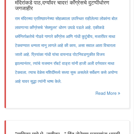
मंदिरांकडे पाठ,दर्ग्यांवर चादर! काँग्रेसचे दुटप्पीधोरण
जगजाहीर
राम मंदिरच्या प्रतिष्ठापनेच्या सोहळ्याला उपस्थित राहीलेल्या लोकांना बोल
लावणाऱ्या काँग्रेसचे 'सेक्युलर' धोरण उघडे पडले आहे. एकीकडे
धर्मनिरपेक्षतेचे गोडवे गाणारे काँग्रेस आणि गांधी कुटुंबीय, मजारींवर माथा
टेकवण्यात धन्यता मानू लागले आहे की काय, असा सवाल आता विचारला
जातो आहे. प्रियांका गांधी यांचा वायनाड पोटनिवडणूकीत विजय
झाल्यानंतर, त्यांचे यजमान रॉबर्ट वाड्रा यांनी हाजी अली दर्गयावर माथा
टेकवला. त्याच वेळेस मशिदींमध्ये सध्या सुरू असलेले सर्वेक्षण कसे अयोग्य
आहे यावर सुद्धा त्यांनी भाष्य केले.
Read More
"याचिका मागे घे, नाहीतर..." हिंदू सेनेच्या प्रमुखांना धमकी