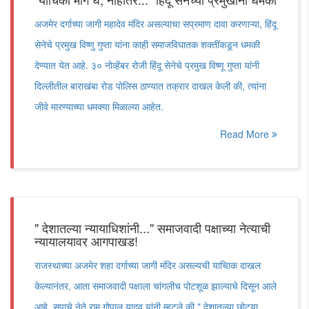
अजमेर दर्गाच्या जागी महादेव मंदिर असल्याचा सप्रमाण दावा करणाऱ्या, हिंदू
सेनेचे प्रमुख विष्णु गुप्ता यांना काही समाजविघातक शक्तींकडून धमकी
देण्यात येत आहे. ३० नोव्हेंबर रोजी हिंदू सेनेचे प्रमुख विष्णू गुप्ता यांनी
दिल्लीतील बाराखंबा रोड पोलिस ठाण्यात तक्रार दाखल केली की, त्यांना
जीवे मारण्याच्या धमक्या मिळाल्या आहेत.
Read More
" देशातल्या न्यायाधिशांनी..." समाजवादी पक्षाच्या नेत्याची
न्यायालयावर आगपाखड!
राजस्थाच्या अजमेर शहा दर्गाच्या जागी मंदिर असल्यची याचिाक दाखल
केल्यानंतर, आता समाजवादी पक्षाला चांगलीच पोटशूळ झाल्याचे दिसून आले
आहे. सपाचे नेते राम गोपाल यादव यांनी म्हटले की " देशातल्या छोट्या