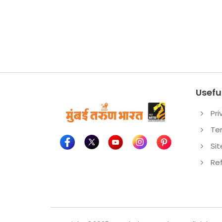
Useful
Pri
Te
Si
Re