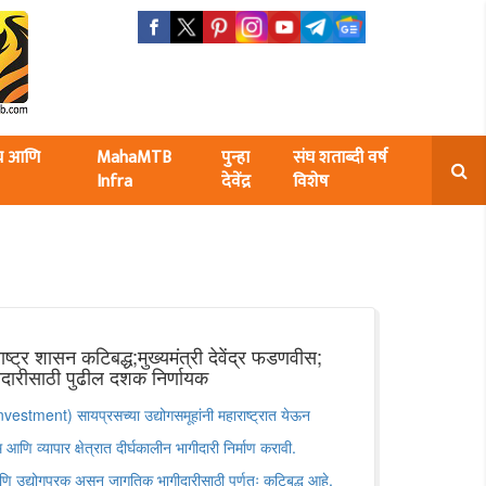
ंघ आणि
MahaMTB
पुन्हा
संघ शताब्दी वर्ष
Infra
देवेंद्र
विशेष
्ट्र शासन कटिबद्ध;मुख्यमंत्री देवेंद्र फडणवीस;
दारीसाठी पुढील दशक निर्णायक
stment) सायप्रसच्या उद्योगसमूहांनी महाराष्ट्रात येऊन
णि व्यापार क्षेत्रात दीर्घकालीन भागीदारी निर्माण करावी.
आणि उद्योगपूरक असून जागतिक भागीदारीसाठी पूर्णतः कटिबद्ध आहे,