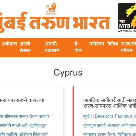
अर्थभारत
आमचे
आमची
ई-
मनोरंजन
विविध
रा.स्व.स
लेखक
प्रकाशने
पेपर
परिवार
Cyprus
त-सायप्रसमध्ये कराराचा
जागतिक भागीदारीसाठी महाराष
भारत-सायप्रस आर्थिक भागी
च्या सीमेजवळ शस्त्र तैनात करणार
मुंबई : (Devendra Fadnavis Inve
संस्थेने म्हटले आहे. तुर्कीएकडून
गुंतवणूक करावी. उत्पादन, नवोपक्रम आ
णि तुर्कीएने ‘ऑपरेशन सिंदूर’मध्ये
महाराष्ट्र शासन स्थिर, निर्णयक्षम 