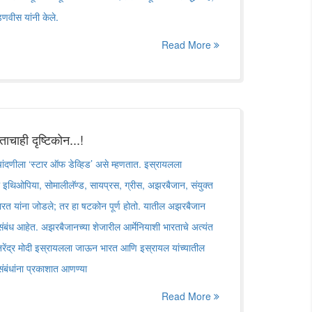
फडणवीस यांनी केले.
Read More
ाचाही दृष्टिकोन...!
ांदणीला ‌‘स्टार ऑफ डेव्हिड‌’ असे म्हणतात. इस्रायलला
या इथिओपिया, सोमालीलॅण्ड, सायप्रस, ग्रीस, अझरबैजान, संयुक्त
त यांना जोडले; तर हा षटकोन पूर्ण होतो. यातील अझरबैजान
 संबंध आहेत. अझरबैजानच्या शेजारील आर्मेनियाशी भारताचे अत्यंत
वर नरेंद्र मोदी इस्रायलला जाऊन भारत आणि इस्रायल यांच्यातील
 संबंधांना प्रकाशात आणण्या
Read More