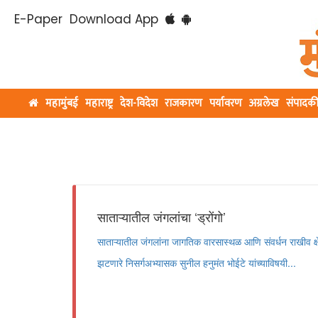
E-Paper
Download App
महामुंबई
महाराष्ट्र
देश-विदेश
राजकारण
पर्यावरण
अग्रलेख
संपादक
साताऱ्यातील जंगलांचा ‘ड्रोंगो’
साताऱ्यातील जंगलांना जागतिक वारसास्थळ आणि संवर्धन राखीव क्षेत
झटणारे निसर्गअभ्यासक सुनील हनुमंत भोईटे यांच्याविषयी...