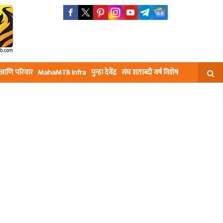
घ आणि परिवार
MahaMTB Infra
पुन्हा देवेंद्र
संघ शताब्दी वर्ष विशेष