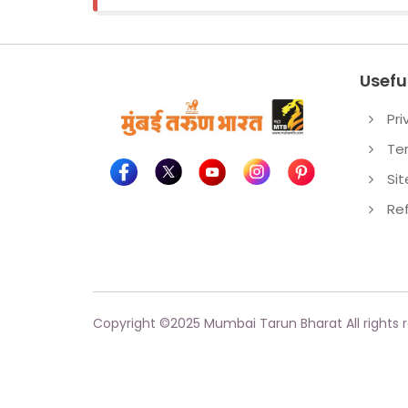
Useful
Pri
Te
Si
Re
Copyright ©
2025
Mumbai Tarun Bharat All rights 