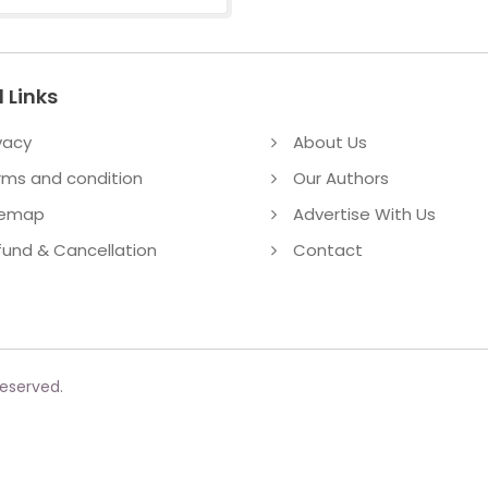
 Links
vacy
About Us
rms and condition
Our Authors
temap
Advertise With Us
fund & Cancellation
Contact
reserved.