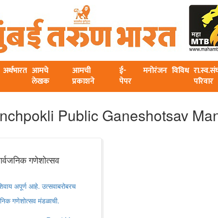
अर्थभारत
आमचे
आमची
ई-
मनोरंजन
विविध
रा.स्व.स
लेखक
प्रकाशने
पेपर
परिवार
nchpokli Public Ganeshotsav Ma
र्वजनिक गणेशोत्सव
ाशिवाय अपूर्ण आहे. उत्सवाबरोबरच
िक गणेशोत्सव मंडळाची.