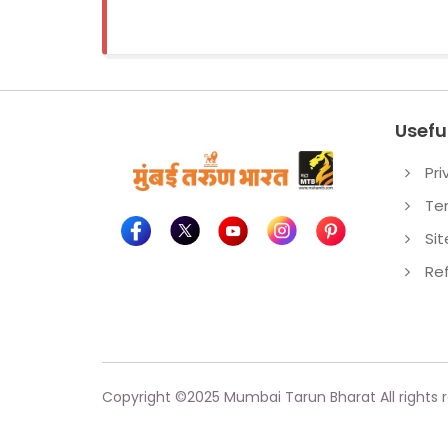
Useful
Pri
Te
Si
Re
Copyright ©
2025
Mumbai Tarun Bharat All rights 