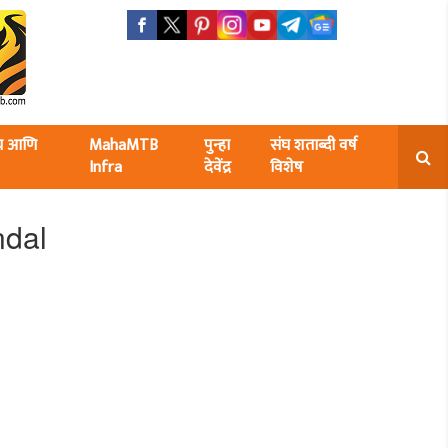
ंघ आणि
MahaMTB
पुन्हा
संघ शताब्दी वर्ष
Infra
देवेंद्र
विशेष
ndal