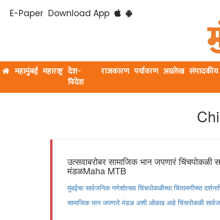
E-Paper
Download App
महामुंबई
महाराष्ट्र
देश-
राजकारण
पर्यावरण
अग्रलेख
संपादकीय
विदेश
Chi
उत्सवाबरोबर सामाजिक भान जपणारं चिंचपोकळी सा
मंडळMaha MTB
मुंबईचा सार्वजनिक गणेशोत्सव चिंचपोकळीच्या चिंतामणीच्या दर्शन
सामाजिक भान जपणारे मंडळ अशी ओळख आहे चिंचपोकळी सार्वजन