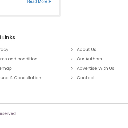
Read More
 Links
vacy
About Us
rms and condition
Our Authors
temap
Advertise With Us
fund & Cancellation
Contact
reserved.