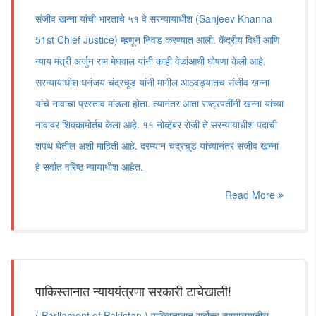
संजीव खन्ना यांची भारताचे ५१ वे सरन्यायाधीश (Sanjeev Khanna
51st Chief Justice) म्हणून निवड करण्यात आली. केंद्रीय विधी आणि
न्याय मंत्री अर्जुन राम मेघवाल यांनी काही वेळांआधी घोषणा केली आहे.
सरन्यायाधीश धनंजय चंद्रचूड यांनी मागील आठवड्यातच संजीव खन्ना
यांचे नावाचा प्रस्ताव मांडला होता. त्यानंतर आता राष्ट्रपतींनी खन्ना यांच्या
नावावर शिक्कामोर्तब केला आहे. ११ नोव्हेंबर रोजी ते सरन्यायाधीश पदाची
शपथ घेतील अशी माहिती आहे. दरम्यान चंद्रचूड यांच्यानंतर संजीव खन्ना
हे सर्वात वरिष्ठ न्यायाधीश आहेत.
Read More
पाकिस्तानात न्याययंत्रणा सरकारी टाचेखाली!
( Parliament of Pakistan ) पाकिस्तानात सर्वोच्च न्यायालयातील