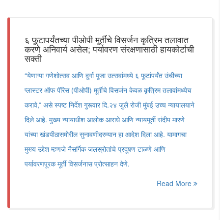
६ फूटापर्यंतच्या पीओपी मूर्तींचे विसर्जन कृत्रिम तलावात
करणे अनिवार्य असेल; पर्यावरण संरक्षणासाठी हायकोर्टाची
सक्ती
“येणाऱ्या गणेशोत्सव आणि दुर्गा पूजा उत्सवांमध्ये ६ फूटांपर्यंत उंचीच्या
प्लास्टर ऑफ पॅरिस (पीओपी) मूर्तींचे विसर्जन केवळ कृत्रिम तलावांमध्येच
करावे,” असे स्पष्ट निर्देश गुरूवार दि.२४ जुलै रोजी मुंबई उच्च न्यायालयाने
दिले आहे. मुख्य न्यायाधीश आलोक आराधे आणि न्यायमूर्ती संदीप मारणे
यांच्या खंडपीठासमोरील सुनावणीदरम्यान हा आदेश दिला आहे. यामागचा
मुख्य उद्देश म्हणजे नैसर्गिक जलस्रोतांचे प्रदूषण टाळणे आणि
पर्यावरणपूरक मूर्ती विसर्जनास प्रोत्साहन देणे.
Read More