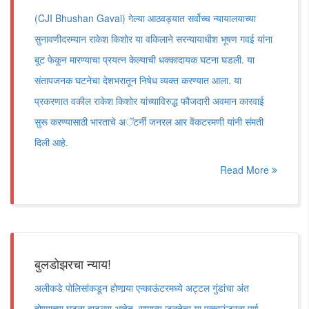
(CJI Bhushan Gavai) गेल्या आठवड्यात सर्वोच्च न्यायालयाच्या
सुनावणीदरम्यान राकेश किशोर या वकिलाने सरन्यायाधीश भूषण गवई यांना
बूट फेकून मारण्याचा प्रयत्न केल्याची धक्कादायक घटना घडली. या
संतापजनक घटनेचा देशभरातून निषेध व्यक्त करण्यात आला. या
प्रकरणात वकील राकेश किशोर यांच्याविरुद्ध फौजदारी अवमान कारवाई
सुरू करण्यासाठी भारताचे अॅटर्नी जनरल आर वेंकटरमणी यांनी संमती
दिली आहे.
Read More
बुलडोझरचा न्याय!
अलीकडे पोलिसांकडून होणार्‍या एन्काऊंटरमध्ये अट्टल गुंडांचा अंत
होण्याच्या घटना वाढल्या आहेत. सामान्य जनतेचा या एन्काऊंटरना पूर्ण