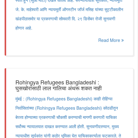
स्वतःहून (सुओ मोटो) दखल घेतली आहे. सरन्यायाधीश सूर्यकांत, न्यायमूर्ती
जे. के. माहेश्वरी आणि न्यायमूर्ती ऑगस्टीन जॉर्ज मसिह यांच्या सुट्टीकालीन
खंडपीठासमोर या प्रकरणाची सोमवारी दि. २९ डिसेंबर रोजी सुनावणी
होणार आहे.
Read More
Rohingya Refugees Bangladeshi :
घुसखोरांसाठी लाल गालिचा अंथरू शकत नाही
मुंबई : (Rohingya Refugees Bangladeshi) काही रोहिंग्या
निर्वासितांच्या (Rohingya Refugees Bangladeshi) कोठडीतून
बेपत्ता होण्याच्या प्रकरणाची चौकशी करण्याची मागणी करणारी याचिका
सर्वोच्च न्यायालयात दाखल करण्यात आली होती. सुनावणीदरम्यान, मुख्य
न्यायाधीश सूर्यकांत यांनी कठोर भूमिका घेत याचिकाकर्त्याला फटकारले. ते