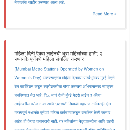
मेगाब्लॉक जाहीर करण्यात आला आहे.
Read More
महिला दिनी ऍक्वा लाईनची धुरा महिलांच्या हाती; २
स्थानके पूर्णपणे महिला संचलित करणार
(Mumbai Metro Stations Operated by Women on
Women’s Day) आंतरराष्ट्रीय महिला दिनाच्या पार्श्वभूमीवर मुंबई मेट्रो
रेल कॉर्पोरेशन कडून स्त्रीशक्तीचा गौरव करणारा अभिमानास्पद उपक्रम
राबविण्यात येत आहे. दि.८ मार्च रोजी मुंबई मेट्रो लाईन ३ अ‍ॅक्वा
लाईनवरील मरोळ नाका आणि छत्रपती शिवाजी महाराज टर्मिनसही दोन
महत्त्वपूर्ण स्थानके पूर्णपणे महिला कर्मचाऱ्यांकडून संचलित केली जाणार
आहेत.ही केवळ जबाबदारी नाही, तर महिलांच्या नेतृत्वक्षमतेचा आणि शहरी
वाहतूक क्षेत्रातील त्यांच्या वाढत्या सहभागाचा प्रभावी संदेश यानिमित्ताने द