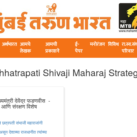
अर्थभारत
आमचे
आमची
ई-
मनोरंजन
विविध
रा.स्व.स
लेखक
प्रकाशने
पेपर
परिवार
hhatrapati Shivaji Maharaj Strateg
्यमंत्री देवेंद्र फडणवीस -
 आणि संरक्षण विशेष
ने छत्रपती संभाजी महाराजांनी
सून देशाच्या राजधानीत त्यांच्या