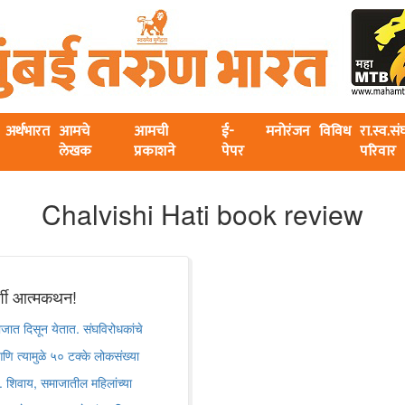
अर्थभारत
आमचे
आमची
ई-
मनोरंजन
विविध
रा.स्व.स
लेखक
प्रकाशने
पेपर
परिवार
Chalvishi Hati book review
र्शी आत्मकथन!
जात दिसून येतात. संघविरोधकांचे
णि त्यामुळे ५० टक्के लोकसंख्या
ेच. शिवाय, समाजातील महिलांच्या