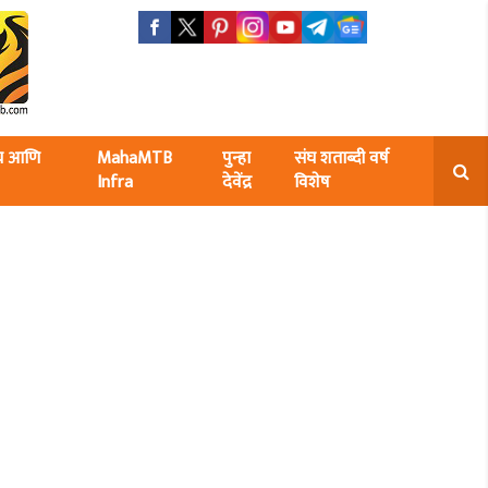
ंघ आणि
MahaMTB
पुन्हा
संघ शताब्दी वर्ष
Infra
देवेंद्र
विशेष